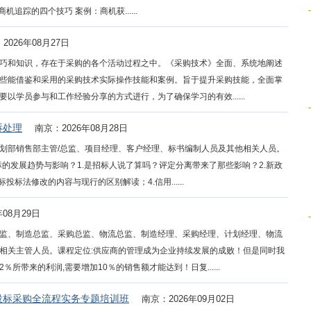
追踪的四个技巧 案例：商机获......
2026年08月27日
巧和知识，存在于采购的各个活动过程之中。《采购技术》全面、系统地阐述
些能借鉴和采用的采购技术实际操作技能和案例。旨于提升采购技能，全面掌
学员参与和工作经验分享的方式进行，为了确保学习的有效......
诉处理
南京：2026年08月28日
划部销售部主管/总监、项目经理、客户经理、标书编制人员及其他相关人员。
标的发展趋势与影响？1.是招标人说了算吗？评定分离带来了那些影响？2.新政
标法修改的内容与现行的区别解读；4.信用......
年08月29日
监、制造总监、采购总监、物流总监、制造经理、采购经理、计划经理、物流
相关主管人员。课程定位:供应商的管理成为企业持续发展的成败！但是同时我
带来的利润,需要增加10％的销售额才能达到！日复......
投标采购全流程实务专题培训班
南京：2026年09月02日