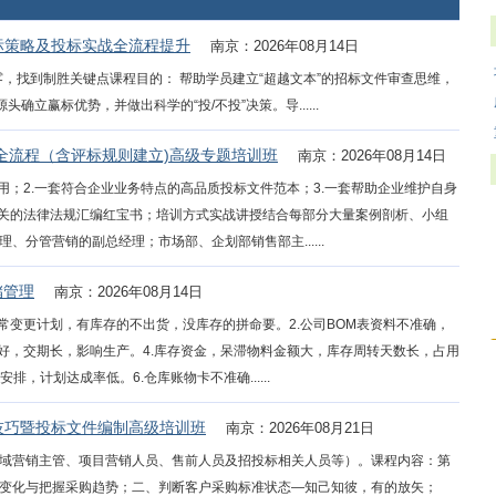
标策略及投标实战全流程提升
南京：2026年08月14日
，找到制胜关键点课程目的： 帮助学员建立“超越文本”的招标文件审查思维，
确立赢标优势，并做出科学的“投/不投”决策。导......
全流程（含评标规则建立)高级专题培训班
南京：2026年08月14日
用；2.一套符合企业业务特点的高品质投标文件范本；3.一套帮助企业维护自身
相关的法律法规汇编红宝书；培训方式实战讲授结合每部分大量案例剖析、小组
分管营销的副总经理；市场部、企划部销售部主......
储管理
南京：2026年08月14日
常变更计划，有库存的不出货，没库存的拼命要。2.公司BOM表资料不准确，
不好，交期长，影响生产。4.库存资金，呆滞物料金额大，库存周转天数长，占用
，计划达成率低。6.仓库账物卡不准确......
技巧暨投标文件编制高级培训班
南京：2026年08月21日
域营销主管、项目营销人员、售前人员及招投标相关人员等）。课程内容：第
变化与把握采购趋势；二、判断客户采购标准状态—知己知彼，有的放矢；