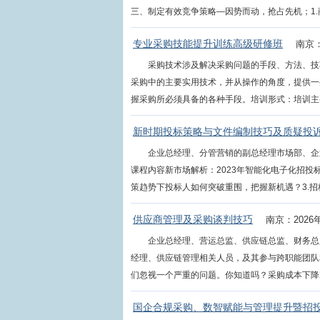
三、制定有效竞争策略—因势而动，抢占先机；1.商机
专业采购技能提升训练高级研修班
南京：
采购技术涉及解决采购问题的手段、方法、技
采购中的主要实用技术，并从操作的角度，提供一
握采购所必须具备的各种手段。培训形式：培训主要以
新时期投标策略与文件编制技巧及质疑投
企业总经理、分管营销的副总经理市场部、企
课程内容新市场解析：2023年智能化电子化招投
策趋势下投标人如何突破重围，把握新机遇？3.招标投
供应商管理及采购谈判技巧
南京：2026
企业总经理、营运总监、供应链总监、财务总
经理、供应链管理相关人员，及其参与跨职能团队
们忽视一个严重的问题。你知道吗？采购成本下降2％所
国企合规采购、数智赋能与管理提升暨招