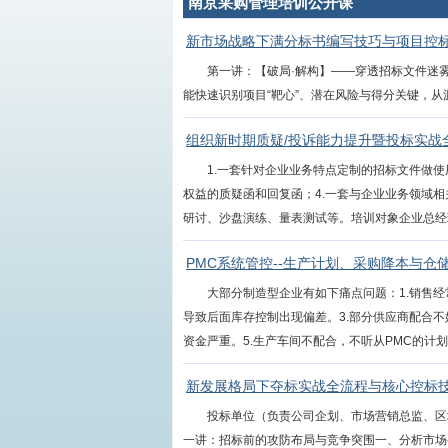
南京采购管理培训公开课
新市场战略下满分标书编写技巧与项目控
第一讲：【破局·解构】——穿透招标文件迷雾
能快速识别项目“靶心”、潜在风险与得分关键，从源头
组织新时期质疑/投诉能力提升暨投标实战
1.一套针对企业业务特点定制的招标文件做使
权益的质疑函和回复函；4.一套与企业业务领域
研讨、沙盘演练、量表测试等。培训对象企业总经理、
PMC系统管控--生产计划、采购降本与仓
大部分制造型企业有如下痛点问题：1.销售经
导致后面库存控制出现偏差。3.部分供应商配合
资金严重。5.生产车间不配合，不听从PMC的计划安排
新发展格局下夺标实战全流程与核心控标
投标单位（负责公司企划、市场营销总监、区
一讲：招标前的攻防布局与竞争突围一、分析市场