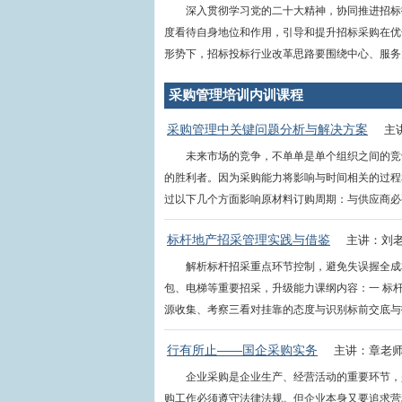
深入贯彻学习党的二十大精神，协同推进招标
度看待自身地位和作用，引导和提升招标采购在优
形势下，招标投标行业改革思路要围绕中心、服务大局，从“
采购管理培训内训课程
采购管理中关键问题分析与解决方案
主
未来市场的竞争，不单单是单个组织之间的竞
的胜利者。因为采购能力将影响与时间相关的过程
过以下几个方面影响原材料订购周期：与供应商必要的
标杆地产招采管理实践与借鉴
主讲：刘
解析标杆招采重点环节控制，避免失误握全成
包、电梯等重要招采，升级能力课纲内容：一 标
源收集、考察三看对挂靠的态度与识别标前交底与技术
行有所止——国企采购实务
主讲：章老
企业采购是企业生产、经营活动的重要环节，
购工作必须遵守法律法规。但企业本身又要追求营利