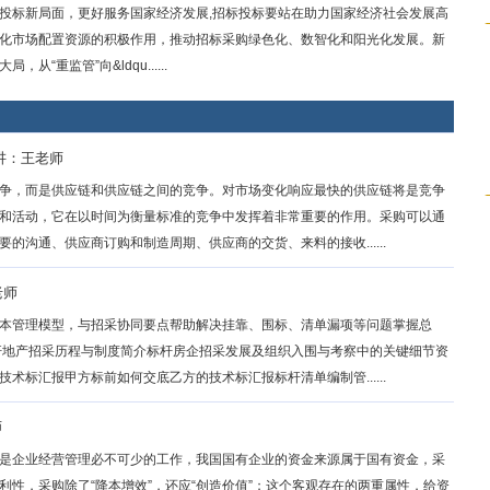
投标新局面，更好服务国家经济发展,招标投标要站在助力国家经济社会发展高
化市场配置资源的积极作用，推动招标采购绿色化、数智化和阳光化发展。新
重监管”向&ldqu......
讲：王老师
争，而是供应链和供应链之间的竞争。对市场变化响应最快的供应链将是竞争
和活动，它在以时间为衡量标准的竞争中发挥着非常重要的作用。采购可以通
沟通、供应商订购和制造周期、供应商的交货、来料的接收......
老师
本管理模型，与招采协同要点帮助解决挂靠、围标、清单漏项等问题掌握总
杆地产招采历程与制度简介标杆房企招采发展及组织入围与考察中的关键细节资
标汇报甲方标前如何交底乙方的技术标汇报标杆清单编制管......
师
是企业经营管理必不可少的工作，我国国有企业的资金来源属于国有资金，采
性，采购除了“降本增效”，还应“创造价值”；这个客观存在的两重属性，给资