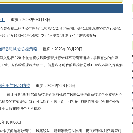
价】
重庆：2026年08月18日
么是金税工程？如何理解“以数治税”2. 金税三期、金税四期系统的特点3. 金税
“互联网+税务”模式（2）“反洗票”系统（3）“智慧稽查&r......
析解读与风险防控策略
重庆：2026年08月20日
入剖析 120 个核心税收风险预警指标针对不同预警指标，掌握有效的自查、
主管、财税经理课程大纲一、 智慧税务时代的风控新思维1. 金税四期的深度解
操应用与风险防控
重庆：2026年09月03日
、辩证分析“新”时代高新技术企业的机遇与风险1.获得高新技术企业资格对企
税税负的有效途径（2）可以留住亏损（3）可以吸引战略性投资（创投企业投
股东转股个人所得税......
6年10月08日
税企争议问题有效预防 ：以案说法，规避涉税违法陷阱，提取经验教训沉着应对