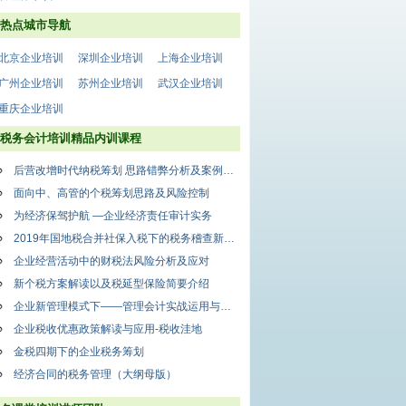
热点城市导航
北京企业培训
深圳企业培训
上海企业培训
广州企业培训
苏州企业培训
武汉企业培训
重庆企业培训
税务会计培训精品内训课程
后营改增时代纳税筹划 思路错弊分析及案例详解
面向中、高管的个税筹划思路及风险控制
为经济保驾护航 —企业经济责任审计实务
2019年国地税合并社保入税下的税务稽查新风险及应对
企业经营活动中的财税法风险分析及应对
新个税方案解读以及税延型保险简要介绍
企业新管理模式下——管理会计实战运用与卓越财务团队打造
企业税收优惠政策解读与应用-税收洼地
金税四期下的企业税务筹划
经济合同的税务管理（大纲母版）