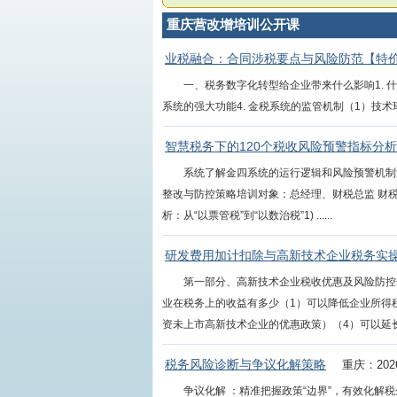
重庆营改增培训公开课
业税融合：合同涉税要点与风险防范【特
一、税务数字化转型给企业带来什么影响1. 什
系统的强大功能4. 金税系统的监管机制（1）技术环境：
智慧税务下的120个税收风险预警指标分
系统了解金四系统的运行逻辑和风险预警机制深
整改与防控策略培训对象：总经理、财税总监 财税
析：从“以票管税”到“以数治税”1) ......
研发费用加计扣除与高新技术企业税务实
第一部分、高新技术企业税收优惠及风险防控一
业在税务上的收益有多少（1）可以降低企业所得
资未上市高新技术企业的优惠政策）（4）可以延长个人
税务风险诊断与争议化解策略
重庆：202
争议化解 ：精准把握政策“边界”，有效化解