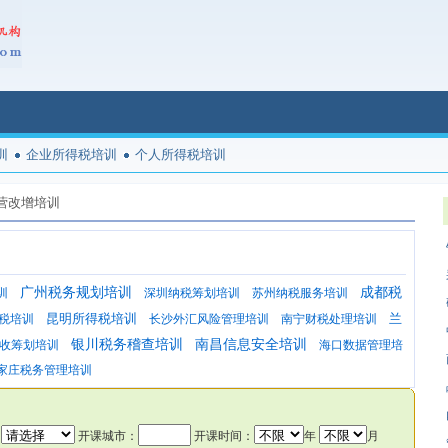
训
企业所得税培训
个人所得税培训
营改增培训
广州税务规划培训
成都税
训
深圳纳税筹划培训
苏州纳税服务培训
昆明所得税培训
兰
税培训
长沙外汇风险管理培训
南宁财税处理培训
银川税务稽查培训
南昌信息安全培训
收筹划培训
海口数据管理培
家庄税务管理培训
：
开课城市：
开课时间：
年
月