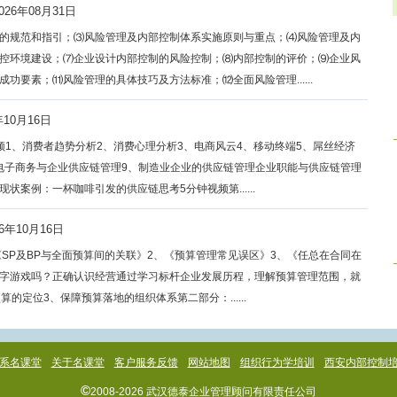
26年08月31日
的规范和指引；⑶风险管理及内部控制体系实施原则与重点；⑷风险管理及内
控环境建设；⑺企业设计内部控制的风险控制；⑻内部控制的评价；⑼企业风
要素；⑾风险管理的具体技巧及方法标准；⑿全面风险管理......
年10月16日
1、消费者趋势分析2、消费心理分析3、电商风云4、移动终端5、屌丝经济
b电子商务与企业供应链管理9、制造业企业的供应链管理企业职能与供应链管理
案例：一杯咖啡引发的供应链思考5分钟视频第......
6年10月16日
、《SP及BP与全面预算间的关联》2、《预算管理常见误区》3、《任总在合同在
字游戏吗？正确认识经营通过学习标杆企业发展历程，理解预算管理范围，就
的定位3、保障预算落地的组织体系第二部分：......
系名课堂
关于名课堂
客户服务反馈
网站地图
组织行为学培训
西安内部控制
©
2008-2026 武汉德泰企业管理顾问有限责任公司