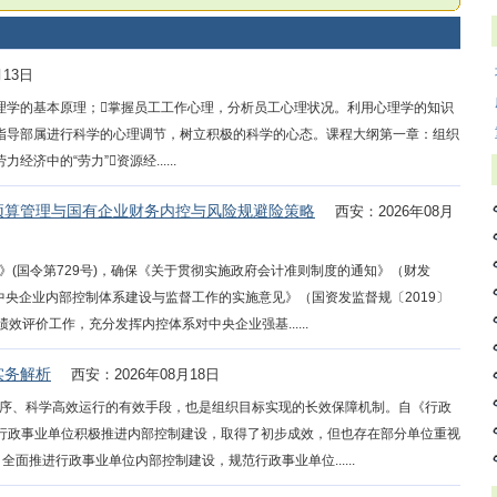
月13日
理学的基本原理；掌握员工工作心理，分析员工心理状况。利用心理学的知识
指导部属进行科学的心理调节，树立积极的科学的心态。课程大纲第一章：组织
中的“劳力”资源经......
预算管理与国有企业财务内控与风险规避险策略
西安：2026年08月
(国令第729号)，确保《关于贯彻实施政府会计准则制度的通知》（财发
强中央企业内部控制体系建设与监督工作的实施意见》（国资发监督规〔2019〕
效评价工作，充分发挥内控体系对中央企业强基......
实务解析
西安：2026年08月18日
序、科学高效运行的有效手段，也是组织目标实现的长效保障机制。自《行政
各行政事业单位积极推进内部控制建设，取得了初步成效，但也存在部分单位重视
面推进行政事业单位内部控制建设，规范行政事业单位......