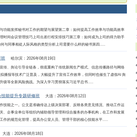
与功能发挥秘书对工作的期望与展望第二章：如何提高工作效率与功能高效率
理时间会议管理技巧上司出差行程安排技巧第三章：如何成为上司的得力助手
与同事相处人际风格的类型分析上司需要什么样的秘书第四......
研班
哈尔滨：2026年08月19日
宣传、舆论引导全链条，彻底重构了传统新闻生产模式、信息传播路径与网络
虚拟播报等技术广泛普及，大幅提升了宣传工作效率，但同时也催生了虚假AI 舆
等全新风险挑战。为深入学习贯彻落实习近平总书......
合技能提升专题研修班
大连：2026年08月12日
作技能之一。公文是准确传达上级决策部署、反映各类意见情况、推动工作运
关、企事业单位等组织内辅助领导管理和综合服务的办事机构，在工作和发展
的规范化管理，提高办公室人员、管理干部的核心技能水平......
大连：2026年08月18日