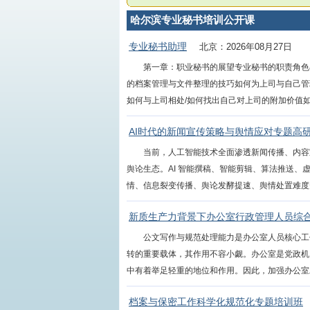
哈尔滨专业秘书培训公开课
专业秘书助理
北京：2026年08月27日
第一章：职业秘书的展望专业秘书的职责角色
的档案管理与文件整理的技巧如何为上司与自己管
如何与上司相处/如何找出自己对上司的附加价值如何
AI时代的新闻宣传策略与舆情应对专题高
当前，人工智能技术全面渗透新闻传播、内容
舆论生态。AI 智能撰稿、智能剪辑、算法推送、
情、信息裂变传播、舆论发酵提速、舆情处置难度升级
新质生产力背景下办公室行政管理人员综
公文写作与规范处理能力是办公室人员核心工
转的重要载体，其作用不容小觑。办公室是党政机
中有着举足轻重的地位和作用。因此，加强办公室工作
档案与保密工作科学化规范化专题培训班