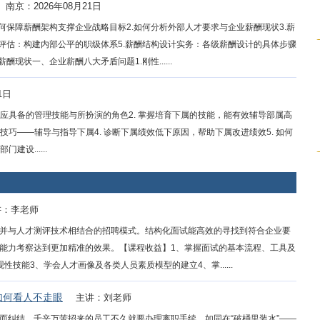
南京：2026年08月21日
何保障薪酬架构支撑企业战略目标2.如何分析外部人才要求与企业薪酬现状3.薪
位评估：构建内部公平的职级体系5.薪酬结构设计实务：各级薪酬设计的具体步骤
现状一、企业薪酬八大矛盾问题1.刚性......
1日
理应具备的管理技能与所扮演的角色2. 掌握培育下属的技能，能有效辅导部属高
技巧——辅导与指导下属4. 诊断下属绩效低下原因，帮助下属改进绩效5. 如何
设......
讲：李老师
并与人才测评技术相结合的招聘模式。结构化面试能高效的寻找到符合企业要
能力考察达到更加精准的效果。【课程收益】1、掌握面试的基本流程、工具及
技能3、学会人才画像及各类人员素质模型的建立4、掌......
如何看人不走眼
主讲：刘老师
而纠结，千辛万苦招来的员工不久就要办理离职手续，如同在“破桶里装水”——