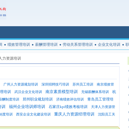
训
绩效管理培训
薪酬管理培训
劳动关系管理培训
企业文化培训
人力资源培训
广州人力资源规划培训
深圳招聘技巧培训
苏州员工培训
南京绩效管
理培训
南京素质模型培训
杭
武汉企业文化培训
无锡薪酬体系培训
郑州职业规划培训
青岛员工管理培
薪酬制度培训
济南绩效评估培训
培训
福州企业培训师培训
石家庄kpi绩效考核培训
天津人力资源管
重庆人力资源经理培训
制度培训
西安企业文化建设培训
沈阳员工关