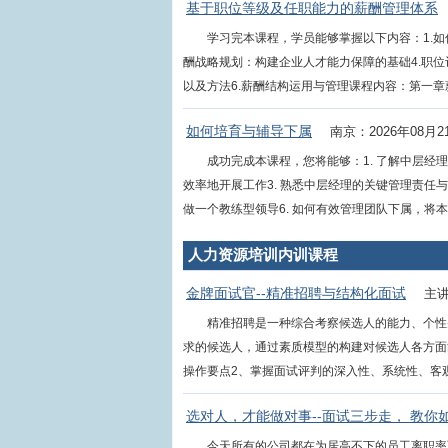
基于职位等级及任职能力的薪酬管理体系
学习完本课程，学员能够掌握以下内容：1.如
酬战略规划：构建企业人才能力保障的基础4.职
以及方法6.薪酬结构运用与管理课程内容：第一章薪酬
如何培育与辅导下属
南京：2026年08月2
成功完成本课程，您将能够：1. 了解中层经
效率地开展工作3. 熟悉中层经理的关键管理责任与
做一个教练型领导6. 如何有效管理团队下属，将本部门建
人力资源培训内训课程
金牌面试官--精准招聘与结构化面试
主
精准招聘是一种综合考察候选人的能力、个性
求的候选人，通过素质模型的构建对候选人各方面
操作要点2、掌握面试评判的深入性、系统性、客观性
选对人，才能做对事--面试三步走， 教你
今天所有的公司都在为居高不下的员工离职率