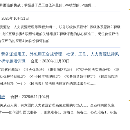
临的挑战；掌握基于员工价值评量的EVA模型的3P薪酬......
2026年10月31日
资源总、人力资源经理等课程大纲一、职务职级体系设计1.职级体系思路2.职级
人才成长五级步骤6.职级锚定的关键维度7.职级评定的核心标准二、岗位价值评估
评估的应用4.岗位价值评估的......
、劳务派遣用工、外包用工合规管理、社保、工伤、人力资源法律风
分析专题培训班
合肥：2026年11月03日
争议调解仲裁法》《社会保险法》《职业病防治法》《劳动合同法实施条例》《职
动保护特别规定》《企业民主管理规定》《劳务派遣暂行规定》《最高法院关
解释（一）》《民法典》等法律法规文件的陆续出台和......
训班
合肥：2026年11月04日
关从业人员；有意愿向人力资源管理岗位发展的职场人士、企业招聘团队主
”——如何进行面试准备一、形象准备1、穿着 2、装备二、心态准备1、积极