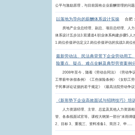
公平与激励原理，与目前国有企业薪酬管理的问题和面
以落地为导向的薪酬体系设计实操
合肥：
房地产企业总经理、副总、项目总经理、人力
体系设计五步法3.双通道4.职业体系构建步骤5.
1.岗位价值评估定义2.岗位价值评估的实战3.岗位价值
最新劳动法、民法典背景下企业劳动用工
险重点、疑点、难点全解及典型劳资案例
2008年至今，随着《劳动合同法》《劳动
工带薪年休假条例》《工伤保险条例》《女职工劳
于民事诉讼证据的若干规定》《最高法院劳动争议司法
《新形势下企业高效面试与招聘技巧》培
人力资源经理、主管、总监及其他人力资源相
管、各条线面试官等。课程大纲第一部分“未雨绸缪
2、目标 3、重视三、资料准备1、简历 2、申......