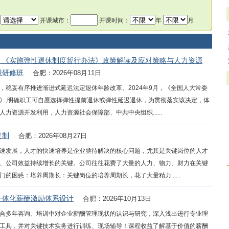
：
开课城市：
开课时间：
年
月
、《实施弹性退休制度暂行办法》政策解读及应对策略与人力资源
级研修班
合肥：2026年08月11日
，稳妥有序推进渐进式延迟法定退休年龄改革。2024年9月，《全国人大常委
》,明确职工可自愿选择弹性提前退休或弹性延迟退休，为贯彻落实该决定，体
资源开发利用，人力资源社会保障部、中共中央组织......
复制
合肥：2026年08月27日
速发展，人才的快速培养是企业亟待解决的核心问题，尤其是关键岗位的人才
、公司效益持续增长的关键。公司往往花费了大量的人力、物力、财力在关键
困惑：培养周期长：关键岗位的培养周期长，花了大量精力......
一体化薪酬激励体系设计
合肥：2026年10月13日
合多年咨询、培训中对企业薪酬管理现状的认识与研究，深入浅出进行专业理
工具，并对关键技术实务进行训练、现场辅导！课程收益了解基于价值的薪酬