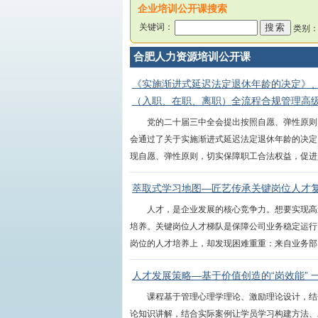
企业培训公开课搜索
关键词：
类别
合肥人力资源培训公开课
《实施渐进式延迟法定退休年龄的决定》
（入职、在职、离职）全流程合规管理高
党的二十届三中全会提出按照自愿、弹性原则
会通过了关于实施渐进式延迟法定退休年龄的决定
现自愿、弹性原则，切实保障职工合法权益，促进人力
萃取式学习地图—匠艺传承关键岗位人才
人才，是企业发展的核心竞争力。想要实现高
培养。关键岗位人才梯队是保障公司业务稳定运行
岗位的人才培养上，却发现困难重重：来自业务部门的
人才发展策略—基于价值创造的“岗效能” 
课程基于管理心理学理论、激励理论设计，结
论知识讲解，结合实际案例让学员学习构建方法、