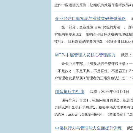
运作中应遵循的原则，让组织有效运作发挥效能● 能
企业经营目标实现与业绩突破关键策略
第一部分：企业经营 目标 实现的方法一、 
实现的主要原因2、 影响企业目标达成的管理机制
技巧2、 目标跟踪的主要方法3、 保证企业目标达成的
MTP-中层管理人员核心管理能力
武汉：2
企业中层干部、主管及培养干部课程大纲：一
（不是奴才，不是工具，不是官僚、不是霸王）2
户管理者发展部属3.管理者的三维角色认知之二：事
团队执行力打造
武汉：2026年08月21日
课程导入开胃菜1：积极闲聊开胃菜2：基层
力这么差》2.执行力思维1：积极主动3.管理者的
5W2H，ask-why等6.案例研讨：《超出负荷》7.对...
中层执行力与管理能力全面提升训练
武汉