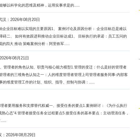
够以科学化的思维及精神，运用实事求是的......
武汉：2026年08月20日
影响企业目标难以实现的主要原因1、 案例讨论及原因分析： 企业目标总是难以
障碍二、 如何有效跟进和推动企业目标达成1、 目标执行的承诺：员工五问的
四大 推动 策略案例分析：阿里铁军......
026年08月21日
、管理者的角色认知、职责与核心能力模型1.管理的变迁：什么是好的管理者
.管理者的三维角色认知之一：人的维度管理者管理上司管理者服务同事-内部客
的维度管理工作的计划、组织、指导、控制与协调：......
管理者要用服务和支撑替代权威一、接受任务的要点1.案例研讨：《为什么执行
“成熟心态”4.管理者接受任务全过程要点5.接受任务的基本要点：主动理清任务，
...
：2026年08月29日