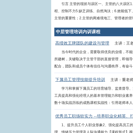
引言 主管的现状与误区一、主管的八大误区1.
程、控制不力5.缺乏训练、自然淘汰；6.效能低下
主管的重要性；2.主管的两难境地三、管理者的管理技能
中层管理培训内训课程
高绩效王牌团队的建设与管理
主讲：王
当今时代的企业，需要取得优良的业绩，不能
所建树，关键取决于主管干部的直接管理，即领导
配合，团队和成员个体有信任与沟通秩序，有奋斗目标
下属员工管理技能提升培训
主讲：重老
学习和掌握下属员工的培育辅导、监查督导、
工具提高和强化经理人的基本管理能力和职业素养
数十场实战历练的成熟课程实战性：引用老师本人二十
优秀员工职场软实力 --培养职业化精英、
1、提升员工个人职业形象2、强化提高员工
理、情绪压力管理及人际沟通能力【课程形式】视