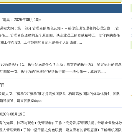
南昌：2026年09月10日
课程大纲：第一部分 管理者的角色认知－－帮你实现管理者的心理定位一. 管
责任三. 管理者应遵循的五个原则四、谈企业员工的奉献精神五、坚守你的责任
工作态度3、工作范围的界定只是每个人所该做......
90%是执行！1、执行到底是什么？互动：看穿你的执行力2、坚定执行的信念
四加一”3、执行力的“三段论”秘诀执行前——决心第一，成败第......
7日
关键人”2、“狮群”和“狼群”谁才是高效团队3、构建高效团队的体系优势4、团队
6、建立团队&ldquo......
026年08月19日
具备的知识、技巧与观念● 使管理者在工作上充分发挥管理职能，带动企业整体效
理人管理素质● 了解中坚干部之角色职责，建立应有的管理态度● 了解组织团队