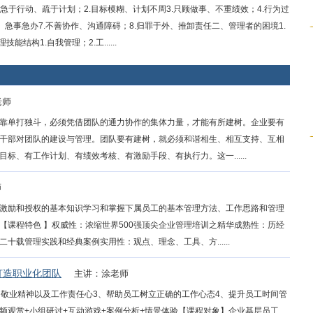
急于行动、疏于计划；2.目标模糊、计划不周3.只顾做事、不重绩效；4.行为过
、急事急办7.不善协作、沟通障碍；8.归罪于外、推卸责任二、管理者的困境1.
结构1.自我管理；2.工......
老师
靠单打独斗，必须凭借团队的通力协作的集体力量，才能有所建树。企业要有
干部对团队的建设与管理。团队要有建树，就必须和谐相生、相互支持、互相
、有工作计划、有绩效考核、有激励手段、有执行力。这一......
师
激励和授权的基本知识学习和掌握下属员工的基本管理方法、工作思路和管理
【课程特色 】权威性：浓缩世界500强顶尖企业管理培训之精华成熟性：历经
载管理实践和经典案例实用性：观点、理念、工具、方......
打造职业化团队
主讲：涂老师
的敬业精神以及工作责任心3、帮助员工树立正确的工作心态4、提升员工时间管
频观赏+小组研讨+互动游戏+案例分析+情景体验【课程对象】企业基层员工