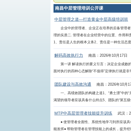
南昌中层管理培训公开课
中层管理之道—打造黄金中层高级培训班
企业中的管理者、企业正在培养的后备管理者
理的实质二. 管理者在企业经营中的位置、作用和
1、责任是人生的根本义务2、责任是一种生活态度和
解码高效执行力
南昌：2026年10月17日
第一讲 解读执行的要义引言：决定企业成败的
面对执行的四种心态解除“不值得”定律执行就是非常“
团队建设与高效沟通
南昌：2026年10月1
一、高绩效团队的构建之道1、“勇士漂”中的“
渴望的领导者应该具备什么特点5、团队的“第五级领导者”
MTP中高层管理者技能提升训练
武汉：2
● 使管理者全面性、系统性地学习到所应该
能发挥● 帮助管理者在管理技能上的成长，提升经