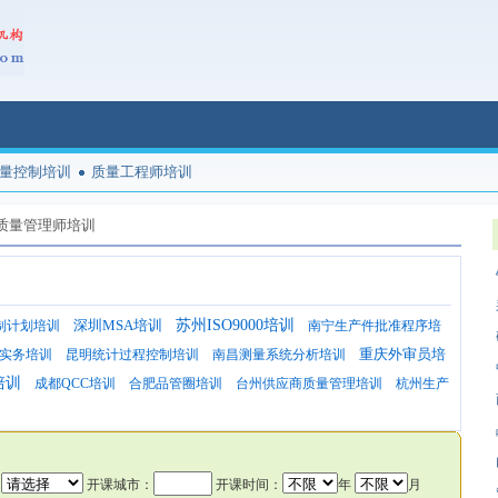
量控制培训
质量工程师培训
质量管理师培训
深圳MSA培训
苏州ISO9000培训
制计划培训
南宁生产件批准程序培
重庆外审员培
实务培训
昆明统计过程控制培训
南昌测量系统分析培训
培训
成都QCC培训
合肥品管圈培训
台州供应商质量管理培训
杭州生产
：
开课城市：
开课时间：
年
月