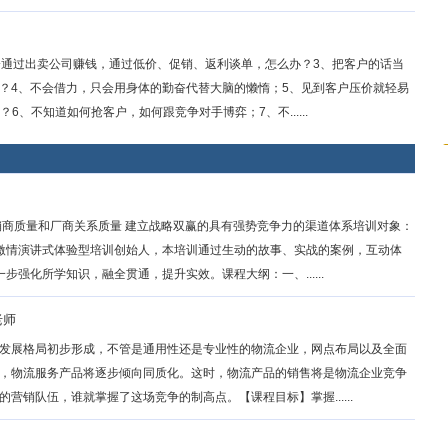
日
会通过出卖公司赚钱，通过低价、促销、返利谈单，怎么办？3、把客户的话当
？4、不会借力，只会用身体的勤奋代替大脑的懒惰；5、见到客户压价就轻易
6、不知道如何抢客户，如何跟竞争对手博弈；7、不......
销商质量和厂商关系质量 建立战略双赢的具有强势竞争力的渠道体系培训对象：
激情演讲式体验型培训创始人，本培训通过生动的故事、实战的案例，互动体
强化所学知识，融全贯通，提升实效。课程大纲：一、......
老师
发展格局初步形成，不管是通用性还是专业性的物流企业，网点布局以及全面
，物流服务产品将逐步倾向同质化。这时，物流产品的销售将是物流企业竞争
销队伍，谁就掌握了这场竞争的制高点。【课程目标】掌握......