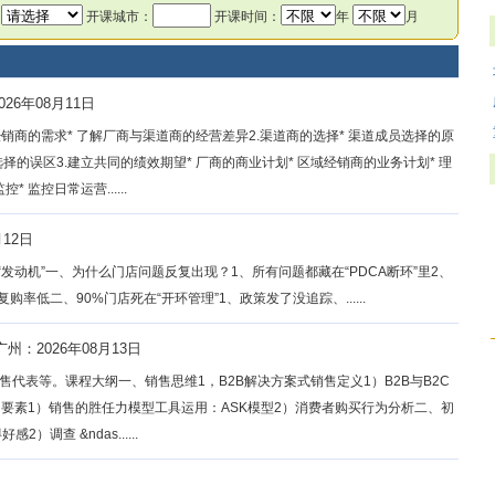
：
开课城市：
开课时间：
年
月
26年08月11日
 经销商的需求* 了解厂商与渠道商的经营差异2.渠道商的选择* 渠道成员选择的原
择的误区3.建立共同的绩效期望* 厂商的商业计划* 区域经销商的业务计划* 理
 监控日常运营......
月12日
发动机”一、为什么门店问题反复出现？1、所有问题都藏在“PDCA断环”里2、
率低二、90%门店死在“开环管理”1、政策发了没追踪、......
广州：2026年08月13日
代表等。课程大纲一、销售思维1，B2B解决方案式销售定义1）B2B与B2C
要素1）销售的胜任力模型工具运用：ASK模型2）消费者购买行为分析二、初
调查 &ndas......