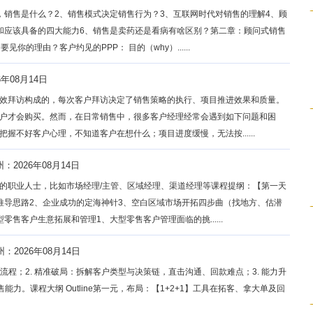
，销售是什么？2、销售模式决定销售行为？3、互联网时代对销售的理解4、顾
和应该具备的四大能力6、销售是卖药还是看病有啥区别？第二章：顾问式销售
的理由？客户约见的PPP： 目的（why）......
6年08月14日
效拜访构成的，每次客户拜访决定了销售策略的执行、项目推进效果和质量。
户才会购买。然而，在日常销售中，很多客户经理经常会遇到如下问题和困
握不好客户心理，不知道客户在想什么；项目进度缓慢，无法按......
：2026年08月14日
的职业人士，比如市场经理/主管、区域经理、渠道经理等课程提纲：【第一天
推导思路2、企业成功的定海神针3、空白区域市场开拓四步曲（找地方、估潜
售客户生意拓展和管理1、大型零售客户管理面临的挑......
州：2026年08月14日
流程；2. 精准破局：拆解客户类型与决策链，直击沟通、回款难点；3. 能力升
力。课程大纲 Outline第一元，布局：【1+2+1】工具在拓客、拿大单及回