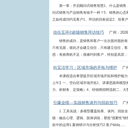
第一章：开启顾问式销售智慧1、什么是销售
问式销售与产品销售有啥不一样？5、销售的心态
之如何成功约见客户1、拜访的目标设定2、给客户要见你
信任五环©超级销售拜访技巧
广州：202
销售的成功，是销售和客户一次次面对面的有
只有见面，彼此才会建立信任，只有建立信任，客
惑：有效商机不足；很难约到客户，特别是高层；把
向宝洁学习：区域市场的开拓与维护
广州
本课程适合希望提升区域市场开拓和维护能力
上午】一、空白区域市场开拓1、讲课思路和模型
力、析财务、定策略）4、经销商招聘流程二、大型零
引爆业绩---实战销售谈判与回款技巧
广
1. 工具实战：多模型覆盖拓客、谈判、回款全
级：融合心理、逻辑、肢体训练，塑造“强要性”销售能
款中的运用1.案例研讨与分析技巧2.客户&ldq......