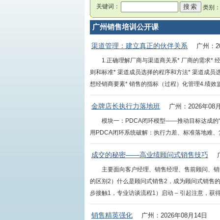
关键词：
类别
广州销售培训公开课
渠道管理：建立真正的伙伴关系
广州：20
1.正确理解厂商与渠道商关系* 厂商的需求*
则和标准* 渠道成员选择的程序和方法* 渠道成员选
想经销商要素* 销售的指标（过程）化管理4.绩效监控*
金牌店长执行力落地班
广州：2026年08
模块一：PDCA闭环模型——推动目标达成的“
用PDCA闭环系统破解：执行力差、标准落地难、复购
成交的秘密——高业绩顾问式销售技巧
主要面向客户经理、销售经理、售前顾问、销售
的区别2）什么是顾问式销售2，成为顾问式销售的
步接触1，专业访谈流程1）启动 – 引起注意，获得好感2）
销售精英强化
广州：2026年08月14日