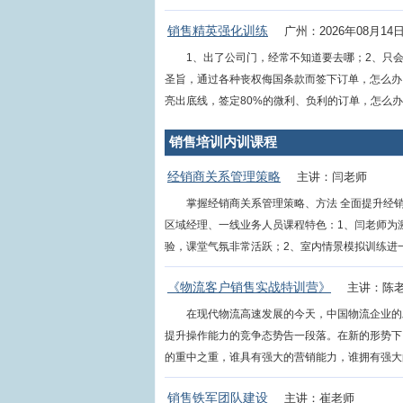
销售精英强化训练
广州：2026年08月14
1、出了公司门，经常不知道要去哪；2、只
圣旨，通过各种丧权侮国条款而签下订单，怎么办
亮出底线，签定80%的微利、负利的订单，怎么办？
销售培训内训课程
经销商关系管理策略
主讲：闫老师
掌握经销商关系管理策略、方法 全面提升经
区域经理、一线业务人员课程特色：1、闫老师为
验，课堂气氛非常活跃；2、室内情景模拟训练进一步
《物流客户销售实战特训营》
主讲：陈
在现代物流高速发展的今天，中国物流企业的
提升操作能力的竞争态势告一段落。在新的形势下
的重中之重，谁具有强大的营销能力，谁拥有强大的营
销售铁军团队建设
主讲：崔老师