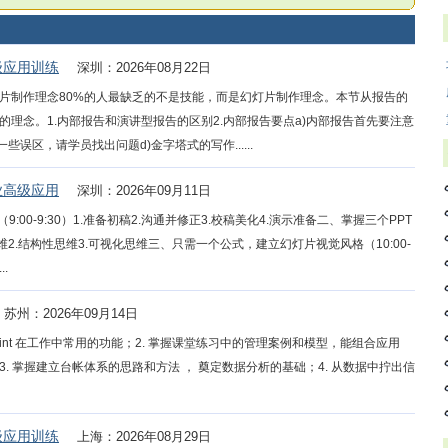
级应用训练
深圳：2026年08月22日
片制作理念80%的人最缺乏的不是技能，而是幻灯片制作理念。本节从报告的
理念。1.内部报告和演讲型报告的区别2.内部报告要点a)内部报告首先要注意
误区，请学员找出问题d)金字塔式的写作......
业高级应用
深圳：2026年09月11日
00-9:30）1.准备初稿2.沟通并修正3.校稿美化4.演示准备二、掌握三个PPT
体思维2.结构性思维3.可视化思维三、只需一个公式，建立幻灯片视觉风格（10:00-
.
苏州：2026年09月14日
erPoint 在工作中常用的功能；2. 掌握课堂练习中的管理案例和模型，能组合应用
问题；3. 掌握建立台帐体系的思路和方法 ， 奠定数据分析的基础；4. 从数据中拧出信
级应用训练
上海：2026年08月29日