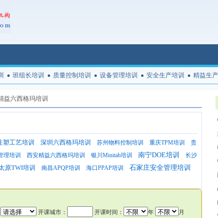
训
班组长培训
质量控制培训
设备管理培训
安全生产培训
精益生
精益六西格玛培训
注塑工艺培训
深圳六西格玛培训
苏州物料控制培训
重庆TPM培训
贵
南宁DOE培训
管理培训
西安精益六西格玛培训
银川Minitab培训
长沙
太原TWI培训
石家庄安全管理培训
南昌APQP培训
海口PPAP培训
：
开课城市：
开课时间：
年
月