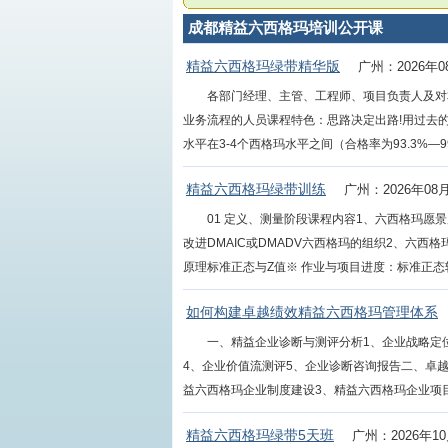
成都精益六西格玛培训公开课
精益六西格玛绿带精华版
广州：2026年0
各部门经理、主管、工程师、项目负责人及对
业务流程的人员课程特色：思路决定出路!用过去
水平在3-4个西格玛水平之间（合格率为93.3%—99.
精益六西格玛绿带训练
广州：2026年08
01 定义、测量阶段课程内容1、六西格玛
改进DMAIC或DMADV六西格玛的组织2、六
原理标准正态与Z值※ 作业与项目进度：标准正态转换练习
如何构建卓越绩效精益六西格玛管理体系
一、精益企业诊断与测评分析1、企业战略定
4、企业价值流测评5、企业诊断咨询报告二、卓
益六西格玛企业制度建设3、精益六西格玛企业项目计
精益六西格玛绿带5天班
广州：2026年10