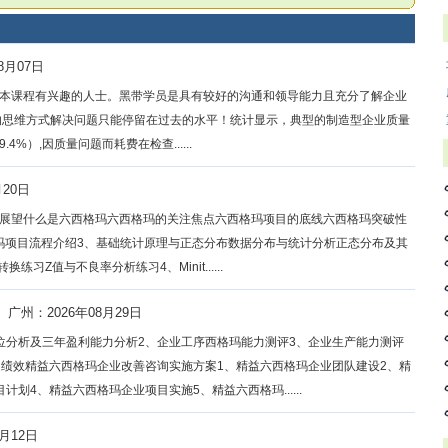
8月07日
本课程有兴趣的人士。黑带学员是具有较好的沟通和领导能力且充分了解企业
的思维方式解决问题只能停留在过去的水平！统计显示，典型的制造型企业质量
4%）,因质量问题而耗费在检查......
月20日
愿景展望什么是六西格玛六西格玛的关注焦点六西格玛项目的底线六西格玛突破性
西格玛项目流程介绍3、基础统计原理与正态分布数据分布与统计分析正态分布及其
Z值与不良率分析练习4、Minit......
广州：2026年08月29日
位分析及三年盈利能力分析2、企业工序西格玛能力测评3、企业生产能力测评
越绩效精益六西格玛企业改善咨询实施方案1、精益六西格玛企业团队建设2、精
划4、精益六西格玛企业项目实施5、精益六西格玛......
月12日