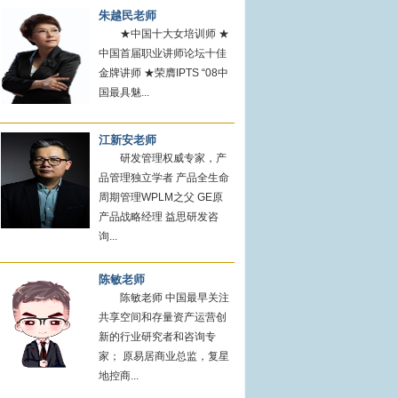
朱越民老师
★中国十大女培训师 ★
中国首届职业讲师论坛十佳
金牌讲师 ★荣膺IPTS “08中
国最具魅...
江新安老师
研发管理权威专家，产
品管理独立学者 产品全生命
周期管理WPLM之父 GE原
产品战略经理 益思研发咨
询...
陈敏老师
陈敏老师 中国最早关注
共享空间和存量资产运营创
新的行业研究者和咨询专
家； 原易居商业总监，复星
地控商...