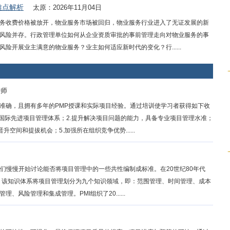
难点解析
太原：2026年11月04日
务收费价格被放开，物业服务市场被回归，物业服务行业进入了无证发展的新
风险并存。行政管理单位如何从企业资质审批的事前管理走向对物业服务的事
开展业主满意的物业服务？业主如何适应新时代的变化？行......
老师
准确，且拥有多年的PMP授课和实际项目经验。通过培训使学习者获得如下收
轨国际先进项目管理体系；2.提升解决项目问题的能力，具备专业项目管理水准；
空间和提拔机会；5.加强所在组织竞争优势......
。人们慢慢开始讨论能否将项目管理中的一些共性编制成标准。在20世纪80年代
K，该知识体系将项目管理划分为九个知识领域，即：范围管理、时间管理、成本
风险管理和集成管理。PMI组织了20......