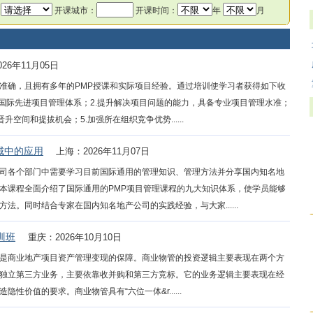
：
开课城市：
开课时间：
年
月
26年11月05日
准确，且拥有多年的PMP授课和实际项目经验。通过培训使学习者获得如下收
轨国际先进项目管理体系；2.提升解决项目问题的能力，具备专业项目管理水准；
空间和提拔机会；5.加强所在组织竞争优势......
域中的应用
上海：2026年11月07日
司各个部门中需要学习目前国际通用的管理知识、管理方法并分享国内知名地
本课程全面介绍了国际通用的PMP项目管理课程的九大知识体系，使学员能够
。同时结合专家在国内知名地产公司的实践经验，与大家......
训班
重庆：2026年10月10日
是商业地产项目资产管理变现的保障。商业物管的投资逻辑主要表现在两个方
独立第三方业务，主要依靠收并购和第三方竞标。它的业务逻辑主要表现在经
价值的要求。商业物管具有“六位一体&r......