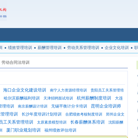
训
绩效管理培训
薪酬管理培训
劳动关系管理培训
企业文化培训
劳动合同法培训
海口企业文化建设培训
南宁人力资源经理培训
贵阳员工关系管理培
哈尔滨薪酬福利培训
杭州薪酬制度培训
大连
天津招聘面试培训
管理培训
无锡平衡计分卡培训
昆明企业培训师
南京薪酬设计培训
源管理培训
长沙年度培训计划培训
合肥绩效考核制度培训
郑州企业文
员工关系管理培训
长春薪酬体系培训
太原素质模型培训
沈阳薪酬
厦门职业规划培训
福州绩效评估培训
训