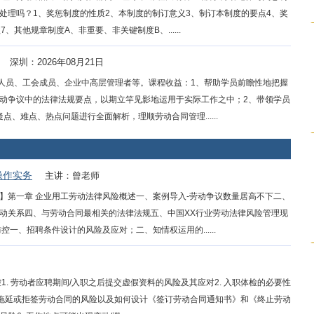
处理吗？1、奖惩制度的性质2、本制度的制订意义3、制订本制度的要点4、奖
其他规章制度A、非重要、非关键制度B、......
深圳：2026年08月21日
解人员、工会成员、企业中高层管理者等。课程收益：1、帮助学员前瞻性地把握
动争议中的法律法规要点，以期立竿见影地运用于实际工作之中；2、带领学员
、难点、热点问题进行全面解析，理顺劳动合同管理......
操作实务
主讲：曾老师
】第一章 企业用工劳动法律风险概述一、案例导入-劳动争议数量居高不下二、
动关系四、与劳动合同最相关的法律法规五、中国XX行业劳动法律风险管理现
一、招聘条件设计的风险及应对；二、知情权运用的......
. 劳动者应聘期间/入职之后提交虚假资料的风险及其应对2. 入职体检的必要性
恶意拖延或拒签劳动合同的风险以及如何设计《签订劳动合同通知书》和《终止劳动