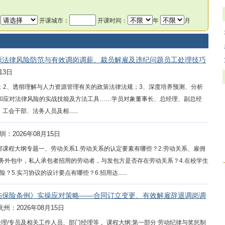
：
开课城市：
开课时间：
年
月
源法律风险防范与有效调岗调薪、裁员解雇及违纪问题员工处理技巧
13日
；2、透彻理解与人力资源管理有关的政策法律法规；3、深度培养预测、分析
和应对法律风险的实战技能及方法工具……学员对象董事长、总经理、副总经
会干部、法务人员及相......
圳：2026年08月15日
课程大纲专题一、劳动关系1.劳动关系的认定要素有哪些？2.劳动关系、雇佣
业务外包中，私人承包者招用的劳动者，与发包方是否存在劳动关系？4.在校学生
.实习协议的设计要点有哪些？6.招用达......
伤保险条例》实操应对策略——合同订立变更、有效解雇辞退调岗调
杭州：2026年08月15日
理/专员及相关工作人员、部门经理等 。课程大纲:第一部分 劳动纪律与奖惩制