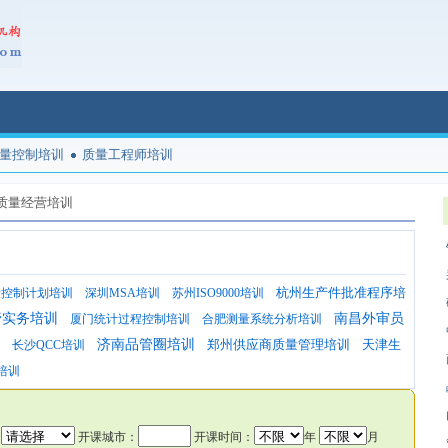
量控制培训
质量工程师培训
质量经营培训
杭州生产件批准程序培
量控制计划培训
深圳MSA培训
苏州ISO9000培训
管实务培训
南昌外审员
厦门统计过程控制培训
合肥测量系统分析培训
济南品管圈培训
郑州供应商质量管理培训
天津生
长沙QCC培训
培训
：
开课城市：
开课时间：
年
月