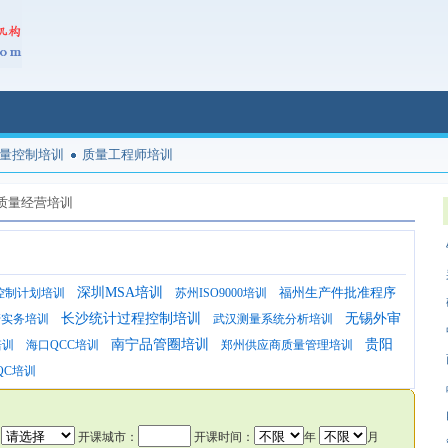
量控制培训
质量工程师培训
质量经营培训
深圳MSA培训
福州生产件批准程序
控制计划培训
苏州ISO9000培训
长沙统计过程控制培训
无锡外审
管实务培训
武汉测量系统分析培训
南宁品管圈培训
贵阳
培训
海口QCC培训
郑州供应商质量管理培训
QC培训
：
开课城市：
开课时间：
年
月