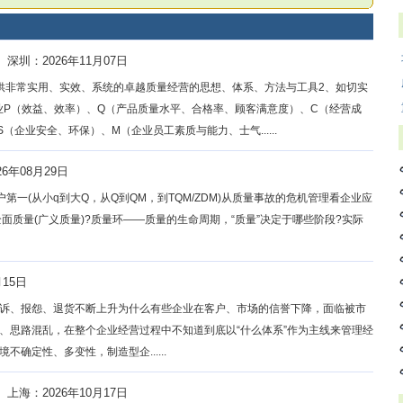
深圳：2026年11月07日
供非常实用、实效、系统的卓越质量经营的思想、体系、方法与工具2、如切实
业P（效益、效率）、Q（产品质量水平、合格率、顾客满意度）、C（经营成
企业安全、环保）、M（企业员工素质与能力、士气......
6年08月29日
一(从小q到大Q，从Q到QM，到TQM/ZDM)从质量事故的危机管理看企业应
全面质量(广义质量)?质量环——质量的生命周期，“质量”决定于哪些阶段?实际
月15日
诉、报怨、退货不断上升为什么有些企业在客户、市场的信誉下降，面临被市
、思路混乱，在整个企业经营过程中不知道到底以“什么体系”作为主线来管理经
确定性、多变性，制造型企......
上海：2026年10月17日