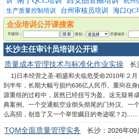
南宁QCC培训
西安品管圈培训
训
杭州
台州审核员培训
海口QC
生产质量控制培训
企业培训公开课搜索
关键词：
类别：
开课城市：
长沙主任审计员培训公开课
质量成本管理技术与标准化作业实操
长
1)日本经营之圣-稻盛和夫临危受命2010年
到半年，长期大幅亏损约636亿人民币、重疴在
源重组的过程中，居然已经扭亏为盈。这无疑将
典案例。一个交通航空业彻头彻尾的门外汉、一
么高招，创造了又一个举世瞩目的奇迹呢？2)......
TQM全面质量管理实务
长沙：2026年09