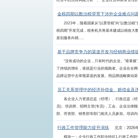
经营中的法律风险分析一、 企业经营和财务管理的法律
金税四期以数治税背景下涉外企业难点问
2023年，随着国家从“以票管税”向“以数治
税四期”开发完成，税务机关将基本建成以税收大
差别服务向精......
基于品牌竞争力的渠道开发与经销商业绩
“没有成功的企业，只有时代的企业。”谁掌
了持续的增长，谁就是行业的领跑者。企业在全网
品牌运营中去审视渠道的发展。用品牌战略驱动渠道战
员工关系管理中的经济补偿金、赔偿金及
各企业人力资源总监（经理）、行政总监（经理
员)、培训师、招聘主管(专员)，工会、企业法
部、劳资部、销售部等部门相关人员参加。培训内容第
行政工作管理能力提升演练
北京：2026
模块一：企业行政工作职业特征1.行政工作职