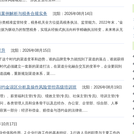
风险概述二、 涉及企业经营和......
题案例解析与税务合规实务
沈阳：2026年08月14日
税”分类精准监管转变，税务机关全方位提高税务执法、监管能力。2022年末，“金
数据为驱动力的智慧税务，实现从经验式执法向科学精确执法转变，未来将从无
提升
沈阳：2026年08月15日
握了这个时代的渠道变革和趋势，谁的品牌竞争力就找到了渠道的落点，谁就获得
时代必须建立一套新的渠道打法，在渠道分化融合交互的变革中，企业要回到
略，重新规划渠道体系，渠......
违约金误区分析及操作风险管控高级培训班
沈阳：2026年08月19日
）、薪资福利主管(专员)、绩效主管(专员)、社保主管(专员)、培训主管(专
律顾问，各类管理人员和业务骨干以及总经办、办公室、企管部、综合部、人事
一部分：经济补偿金、赔偿金与违约金的法律依......
年10月17日
业价值和作用。2.企业行政工作的基本特征。3.行政人员的职责与主要工作内