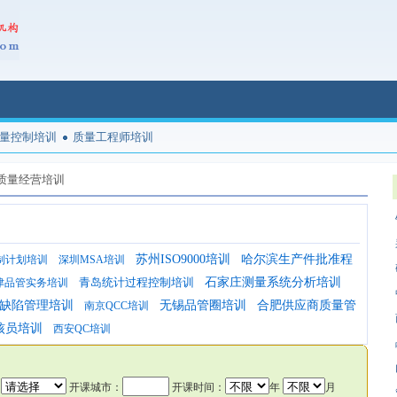
量控制培训
质量工程师培训
质量经营培训
苏州ISO9000培训
哈尔滨生产件批准程
制计划培训
深圳MSA培训
青岛统计过程控制培训
石家庄测量系统分析培训
津品管实务培训
缺陷管理培训
无锡品管圈培训
合肥供应商质量管
南京QCC培训
核员培训
西安QC培训
：
开课城市：
开课时间：
年
月