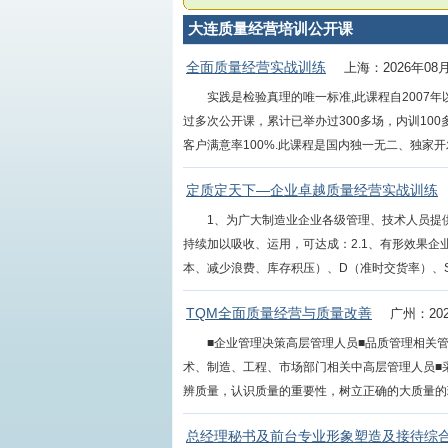
大连质量经营培训公开课
全面质量经营实战训练
上海：2026年08
实践是检验真理的唯一标准,此课程自200
过多次公开课，累计已举办过300多场，内训10
客户满意率100%.此课程是国内独一无二、独家开发
定质定天下—企业卓越质量经营实战训练
1、为广大制造业企业各级管理、技术人员提
持续加以吸收、运用，可达成：2.1、有形效果企
本、减少浪费、库存积压）、D（准时交货率）、S（
TQM全面质量经营与质量改善
广州：202
■企业管理决策高层管理人员■品质管理相关
术、制造、工程、市场部门相关中高层管理人员■
辨质量，认识质量的重要性，树立正确的大质量的理念
总经理秘书及前台专业形象塑造及接待综