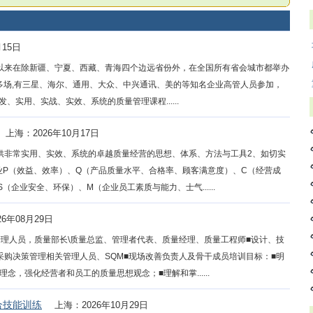
月15日
7年以来在除新疆、宁夏、西藏、青海四个边远省份外，在全国所有省会城市都举办
0多场,有三星、海尔、通用、大众、中兴通讯、美的等知名企业高管人员参加，
、实用、实战、实效、系统的质量管理课程......
上海：2026年10月17日
供非常实用、实效、系统的卓越质量经营的思想、体系、方法与工具2、如切实
业P（效益、效率）、Q（产品质量水平、合格率、顾客满意度）、C（经营成
企业安全、环保）、M（企业员工素质与能力、士气......
6年08月29日
管理人员，质量部长\质量总监、管理者代表、质量经理、质量工程师■设计、技
采购决策管理相关管理人员、SQM■现场改善负责人及骨干成员培训目标：■明
，强化经营者和员工的质量思想观念；■理解和掌......
合技能训练
上海：2026年10月29日