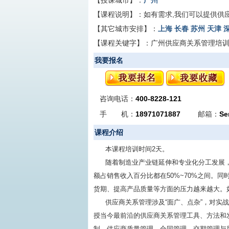
【授课城市】：
广州
【课程说明】：
如有需求,我们可以提供供
【其它城市安排】：
上海
长春
苏州
天津
【课程关键字】：
广州供应商关系管理培
我要报名
咨询电话：
400-8228-121
手 机：
18971071887
邮箱：
Se
课程介绍
本课程培训时间2天。
随着制造业产业链延伸和专业化分工发展
额占销售收入百分比都在50%~70%之间。
货期、提高产品质量等方面的压力越来越大。
供应商关系管理涉及“面广、点杂”，对实
授当今最前沿的供应商关系管理工具、方法和
制、供应商质量管理、合同管理、交期管理与