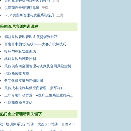
采购成本分析与议价谈判技巧
上海
供应商质量管理研修班
天津
SQM供应商管理与质量系统提升
上海
采购管理培训内训课程
精益采购管理管理 & 优势谈判技巧
百发百中的“投名状”——大客户投标技巧
投标与夺标实战训练
战略采购与风险控制
采购供应商全面管理与谈判及合同风险控制
供应商绩效考核
数字化供应链与产销协同
采购成本控制与供应商管理（康军祥）
三年专项行动背景下--医疗卫生系统政府采购与非招标采购方式、医用耗材管理实务操作及法律风险防范、审计监督管理专题研修班
供应商选择与评估
热门企业管理培训关键字
杭州培训体系设计培训
大连STT培训
青岛PTT