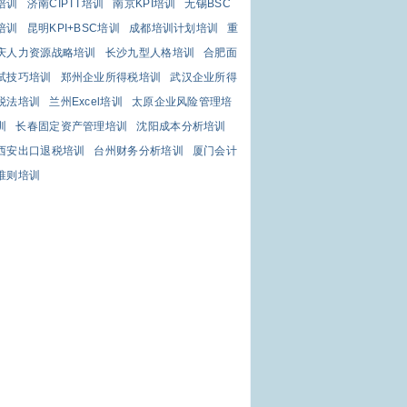
培训
济南CIPTT培训
南京KPI培训
无锡BSC
培训
昆明KPI+BSC培训
成都培训计划培训
重
庆人力资源战略培训
长沙九型人格培训
合肥面
试技巧培训
郑州企业所得税培训
武汉企业所得
税法培训
兰州Excel培训
太原企业风险管理培
训
长春固定资产管理培训
沈阳成本分析培训
西安出口退税培训
台州财务分析培训
厦门会计
准则培训