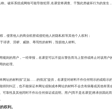
或部分名称。破坏系统或网络可能导致犯罪,名课堂将调查、干预此类破坏行为的发
识产权，侵害他人的商业机密或侵犯他人的隐私权等其他个人权利；
存属于诽谤、淫秽、威胁、辱骂性的材料，毁损他人材料。
用规则的用户，一经举报，名课堂可以不提出警告而马上暂停或终止对该用户
用的处理。
本网址的材料按"正如……的情况"提供，名课堂对材料不作任何明示的或暗示
能得到纠正，也不能保证本网址或制成本网址的材料不会含有病毒或其他有害
、可靠性及其他同时不作出任何保证或说明。用户(而不是名课堂)将承担因此
。
款的权利。