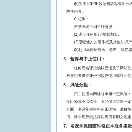
(5)伪造TCP/IP数据包名称
的使用者。
C.总则：
严禁出现下列三种情况：
(1)违反任何现行法律法规；
(2)侵犯他人的著作权及其他知
(3)利用本网址传送、分发、储
5、暂停与中止使用：
任何经名课堂确认已违反了网站使
对屡犯者将立即受到暂停使用或终止使
6、风险分担：
用户使用本网址将承担一定风险：
受阻挠或不出错误、不能保证错误一定
方面，名课堂对材料的正确性、准确性
用，除非现行的法律法规另有明文规定
7、名课堂保留随时修正本服务条