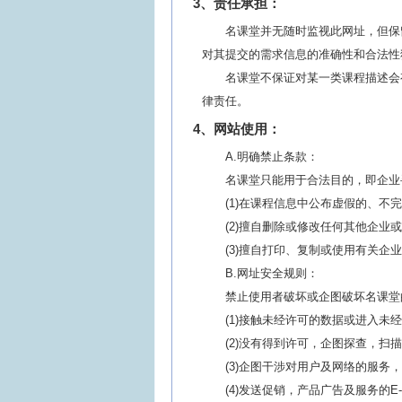
3、责任承担：
名课堂并无随时监视此网址，但保
对其提交的需求信息的准确性和合法性
名课堂不保证对某一类课程描述会
律责任。
4、网站使用：
A.明确禁止条款：
名课堂只能用于合法目的，即企业
(1)在课程信息中公布虚假的、
(2)擅自删除或修改任何其他企业
(3)擅自打印、复制或使用有关
B.网址安全规则：
禁止使用者破坏或企图破坏名课堂
(1)接触未经许可的数据或进入未
(2)没有得到许可，企图探查，
(3)企图干涉对用户及网络的服务，
(4)发送促销，产品广告及服务的E-m