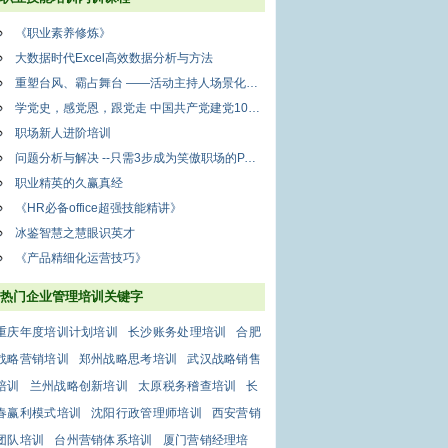
《职业素养修炼》
大数据时代Excel高效数据分析与方法
重塑台风、霸占舞台 ——活动主持人场景化训练
学党史，感党恩，跟党走 中国共产党建党100周年专题课程
职场新人进阶培训
问题分析与解决 --只需3步成为笑傲职场的PAS高手
职业精英的久赢真经
《HR必备office超强技能精讲》
冰鉴智慧之慧眼识英才
《产品精细化运营技巧》
热门企业管理培训关键字
重庆年度培训计划培训
长沙账务处理培训
合肥
战略营销培训
郑州战略思考培训
武汉战略销售
培训
兰州战略创新培训
太原税务稽查培训
长
春赢利模式培训
沈阳行政管理师培训
西安营销
团队培训
台州营销体系培训
厦门营销经理培