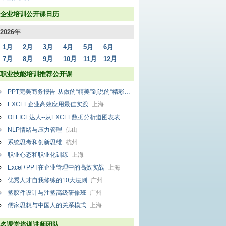
企业培训公开课日历
2026年
1月
2月
3月
4月
5月
6月
7月
8月
9月
10月
11月
12月
职业技能培训推荐公开课
PPT完美商务报告-从做的“精美”到说的“精彩”
苏州
EXCEL企业高效应用最佳实践
上海
OFFICE达人--从EXCEL数据分析道图表表示
上海
NLP情绪与压力管理
佛山
系统思考和创新思维
杭州
职业心态和职业化训练
上海
Excel+PPT在企业管理中的高效实战
上海
优秀人才自我修练的10大法则
广州
塑胶件设计与注塑高级研修班
广州
儒家思想与中国人的关系模式
上海
名课堂培训讲师团队