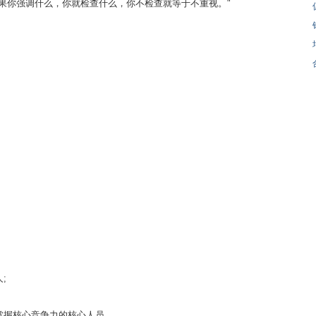
果你强调什么，你就检查什么，你不检查就等于不重视。"
;
掌握核心竞争力的核心人员。