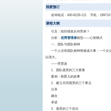
我要预订
咨询电话：
400-8228-121
手机：
189710
课程大纲
引言：组织绩效从何而来？
分析：
优秀管理者
模型——心智模式
一、团队与团队精神
一个人没有团队精神将难成大事；一个企
以强大。
——李慧波
1、团队愿景的三大要素
案例：救婴儿的故事
2、建立共同愿景的三个要点
分享
融合
承诺
3、愿景的三个层次