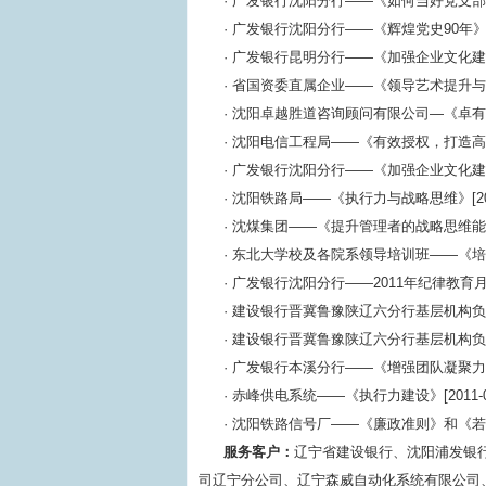
· 广发银行沈阳分行——《如何当好党支部书记》
· 广发银行沈阳分行——《辉煌党史90年》[201
· 广发银行昆明分行——《加强企业文化建设 提
· 省国资委直属企业——《领导艺术提升与自我修
· 沈阳卓越胜道咨询顾问有限公司—《卓有成效的
· 沈阳电信工程局——《有效授权，打造高绩效团
· 广发银行沈阳分行——《加强企业文化建设，
· 沈阳铁路局——《执行力与战略思维》[2011
· 沈煤集团——《提升管理者的战略思维能力》[2
· 东北大学校及各院系领导培训班——《培养和
· 广发银行沈阳分行——2011年纪律教育月活动
· 建设银行晋冀鲁豫陕辽六分行基层机构负责人
· 建设银行晋冀鲁豫陕辽六分行基层机构负责人
· 广发银行本溪分行——《增强团队凝聚力 打造
· 赤峰供电系统——《执行力建设》[2011-06
· 沈阳铁路信号厂——《廉政准则》和《若干规定
服务客户：
辽宁省建设银行、沈阳浦发银
司辽宁分公司、辽宁森威自动化系统有限公司