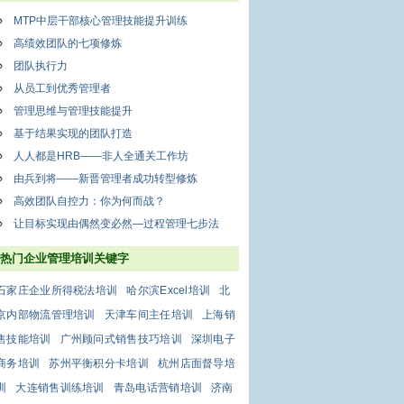
MTP中层干部核心管理技能提升训练
高绩效团队的七项修炼
团队执行力
从员工到优秀管理者
管理思维与管理技能提升
基于结果实现的团队打造
人人都是HRB——非人全通关工作坊
由兵到将——新晋管理者成功转型修炼
高效团队自控力：你为何而战？
让目标实现由偶然变必然—过程管理七步法
热门企业管理培训关键字
石家庄企业所得税法培训
哈尔滨Excel培训
北
京内部物流管理培训
天津车间主任培训
上海销
售技能培训
广州顾问式销售技巧培训
深圳电子
商务培训
苏州平衡积分卡培训
杭州店面督导培
训
大连销售训练培训
青岛电话营销培训
济南