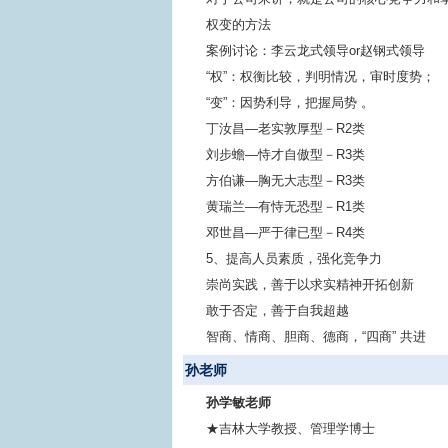
权变的方法
案例讨论：李云龙式领导or赵钢式领导
“权”：权衡比较，判明情况，审时度势；
“变”：因势利导，把握局势 。
丁汝昌—老实敦厚型－R2类
刘步蟾—恃才自傲型－R3类
方伯谦—胸无大志型－R3类
黄瑞兰—有恃无恐型－R1类
邓世昌—严于律已型－R4类
5、提高人员素质，强化竞争力
崇尚实践，善于以求实精神开拓创新
敢于否定，善于自我超越
智商、情商、胆商、德商，“四商” 共进
孙老师
孙学敏老师
★吉林大学教授、管理学博士