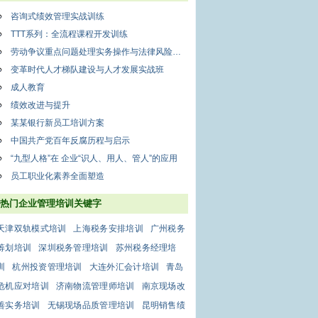
咨询式绩效管理实战训练
TTT系列：全流程课程开发训练
劳动争议重点问题处理实务操作与法律风险防范
变革时代人才梯队建设与人才发展实战班
成人教育
绩效改进与提升
某某银行新员工培训方案
中国共产党百年反腐历程与启示
“九型人格”在 企业“识人、用人、管人”的应用
员工职业化素养全面塑造
热门企业管理培训关键字
天津双轨模式培训
上海税务安排培训
广州税务
筹划培训
深圳税务管理培训
苏州税务经理培
训
杭州投资管理培训
大连外汇会计培训
青岛
危机应对培训
济南物流管理师培训
南京现场改
善实务培训
无锡现场品质管理培训
昆明销售绩