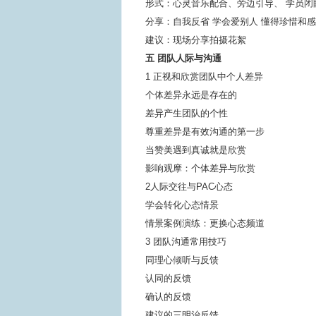
形式：心灵音乐配合、旁边引导、 学员闭
分享：自我反省 学会爱别人 懂得珍惜和
建议：现场分享拍摄花絮
五 团队人际与沟通
1 正视和欣赏团队中个人差异
个体差异永远是存在的
差异产生团队的个性
尊重差异是有效沟通的第一步
当赞美遇到真诚就是欣赏
影响观摩：个体差异与欣赏
2人际交往与PAC心态
学会转化心态情景
情景案例演练：更换心态频道
3 团队沟通常用技巧
同理心倾听与反馈
认同的反馈
确认的反馈
建议的三明治反馈