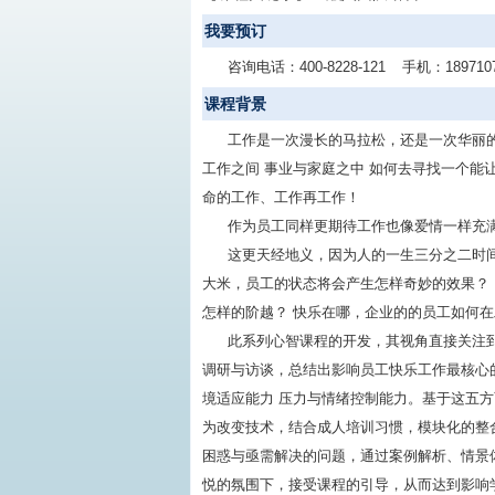
我要预订
咨询电话：
400-8228-121
手机：
189710
课程背景
工作是一次漫长的马拉松，还是一次华丽的人
工作之间 事业与家庭之中 如何去寻找一个能
命的工作、工作再工作！
作为员工同样更期待工作也像爱情一样充
这更天经地义，因为人的一生三分之二时间
大米，员工的状态将会产生怎样奇妙的效果？
怎样的阶越？ 快乐在哪，企业的的员工如何
此系列心智课程的开发，其视角直接关注
调研与访谈，总结出影响员工快乐工作最核心
境适应能力 压力与情绪控制能力。基于这五
为改变技术，结合成人培训习惯，模块化的整
困惑与亟需解决的问题，通过案例解析、情景
悦的氛围下，接受课程的引导，从而达到影响