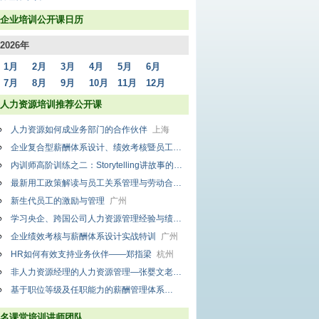
企业培训公开课日历
2026年
1月
2月
3月
4月
5月
6月
7月
8月
9月
10月
11月
12月
人力资源培训推荐公开课
人力资源如何成业务部门的合作伙伴
上海
企业复合型薪酬体系设计、绩效考核暨员工持股法律风险防范操作实务研讨班
上
内训师高阶训练之二：Storytelling讲故事的艺术
广州
最新用工政策解读与员工关系管理与劳动合同变更、解除、终止风险控制
呼和浩
新生代员工的激励与管理
广州
学习央企、跨国公司人力资源管理经验与绩效、薪酬体系设计高级研修班
北京
企业绩效考核与薪酬体系设计实战特训
广州
HR如何有效支持业务伙伴——郑指梁
杭州
非人力资源经理的人力资源管理—张婴文老师
合肥
基于职位等级及任职能力的薪酬管理体系
南京
名课堂培训讲师团队