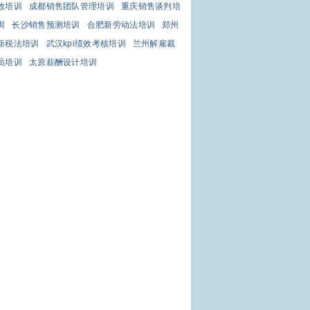
效培训
成都销售团队管理培训
重庆销售谈判培
训
长沙销售预测培训
合肥新劳动法培训
郑州
新税法培训
武汉kpi绩效考核培训
兰州解雇裁
员培训
太原薪酬设计培训