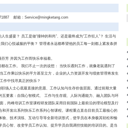
71887
邮箱：
Service@mingketang.com
生盛宴？ 员工是做“撞钟的和尚”、还是最终成为“工作狂人”？ 生活与
让我们心悦诚服的平衡？ 管理者永远都希望他的员工每一刻都上紧发条拼
满芬芳 并因为工作而快乐幸福着。
都在工作。 我们不止一次的设想： 当快乐遇到工作，就像老鼠遇到了
 当工作乘以快乐的平方甚至立方，企业的人力资源开发与绩效管理将发生
在工作中找寻真正的快乐？
到职场人士心底最直接的意愿、工作认知与生存价值层面。通过前期大量
的五要素：自我心智模式、 工作与生存观、人际沟通能力、融入团队与环
方面，尚峰培训工作室课程研发团队采用目前国际上最前沿的理论模型及行
合和开发出系列快乐工作系列心智课程。课程重点直击目前员工最核心的
体验、技术演练、互动引导等全新培训形式，使学员在本身极其轻松和愉
学员心智、改变学员工作认知、提升学员自我调控技能的培训目的。是当