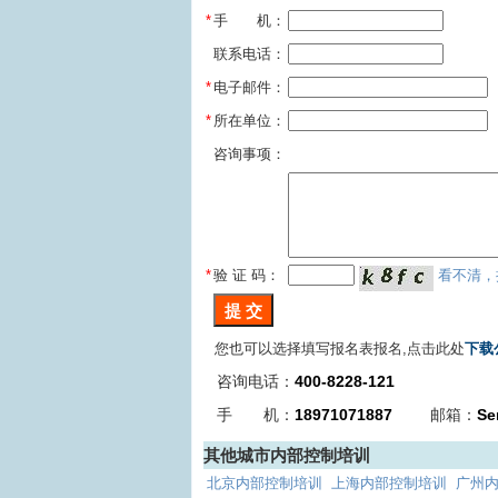
*
手 机：
联系电话：
*
电子邮件：
*
所在单位：
咨询事项：
*
验 证 码：
看不清，
您也可以选择填写报名表报名,点击此处
下载
咨询电话：
400-8228-121
手 机：
18971071887
邮箱：
Se
其他城市内部控制培训
北京内部控制培训
上海内部控制培训
广州