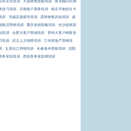
车间主任培训
大连销售技能培训
青岛顾问式销
售技巧培训
济南电子商务培训
南京平衡积分卡
培训
无锡店面督导培训
昆明销售训练培训
成
都电话营销培训
重庆促销策略培训
长沙促销策
划培训
合肥大客户营销培训
郑州大客户销售技
巧培训
武汉人才招聘培训
兰州房地产营销培
训
太原出口营销培训
长春海外营销培训
沈阳
商务策划培训
西安商务策划师培训