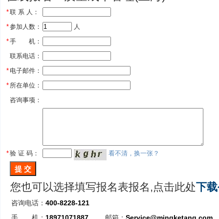
*
联 系 人：
*
参加人数：
 人
*
手 机：
联系电话：
*
电子邮件：
*
所在单位：
咨询事项：
*
验 证 码：
看不清，换一张？
您也可以选择填写报名表报名,点击此处
下载
咨询电话：
400-8228-121
手 机：
18971071887
邮箱：
Service@mingketang.com