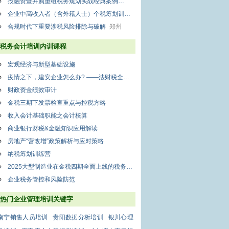
投融资暨并购重组税务规划实战经典案例
上海
企业中高收入者（含外籍人士）个税筹划训练营
深圳
合规时代下重要涉税风险排除与破解
郑州
税务会计培训内训课程
宏观经济与新型基础设施
疫情之下，建安企业怎么办? ——法财税全纬度管控与风险规避
财政资金绩效审计
金税三期下发票检查重点与控税方略
收入会计基础职能之会计核算
商业银行财税&金融知识应用解读
房地产“营改增”政策解析与应对策略
纳税筹划训练营
2025大型制造业在金税四期全面上线的税务布局及应对
企业税务管控和风险防范
热门企业管理培训关键字
南宁销售人员培训
贵阳数据分析培训
银川心理