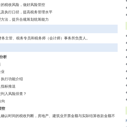
含的税收风险，做好风险管控
点及执行口径，提高税务管理水平
理方法，提升合规筹划统筹能力
财务主管、税务专员和税务师（会计师）事务所负责人。
标分析
表
企业
、执行功能介绍
及指标推送
被列入风险排查？
方向
管控
入确认时间的税收判断，房地产、建筑业开票金额与实际结算收款金额不