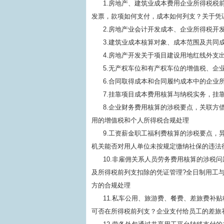
1.房地产、建筑业成本费用企业所得税税
发票，款项如何支付，成本如何列支？关于凭
2.房地产业会计开发成本、企业所得税开
3.建筑业成本核算对象、成本范围及共同
4.房地产开发关于项目建设用地红线外支
5.无产权车位和有产权车位的增值税、企
6.合同取得成本和合同履约成本中的企业
7.挂靠项目成本费用核算与纳税实务，挂
8.企业财务费用核算的涉税要点，关联方
用的增值税和个人所得税合规处理
9.工资薪金职工福利费核算的涉税要点，
机关能否对用人单位未按规定缴纳社保的违法
10.非雇佣关系人员劳务费用核算的涉税
及所得税前列支扣除的凭证管理?全日制用工
方的合规处理
11.私车公用、旅游费、餐费、差旅费补
可否在所得税前列支？企业支付给员工的差旅