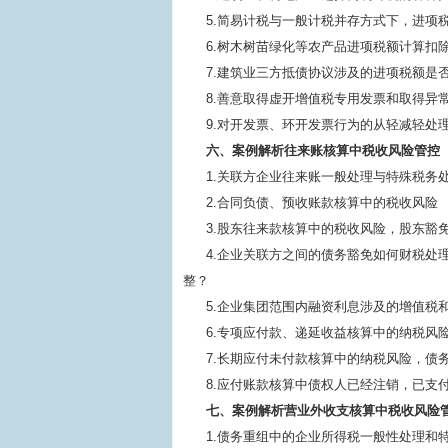
5.简易计税与一般计税并存方式下，进项
6.树木树苗绿化等农产品进项税额计算扣
7.建筑业三方抵债协议涉及的进项税额是
8.善意取得虚开增值税专用发票和取得异
9.对开发票、环开发票行为的从轻减轻处
六、案例解析往来账核算中税收风险管控
1.关联方企业往来账一般处理与特殊税务
2.合同负债、预收账款核算中的税收风险
3.股东往来款核算中的税收风险，股东豁
4.企业关联方之间的债务豁免如何财税处
整？
5.企业集团范围内融资利息涉及的增值税
6.专项应付款、递延收益核算中的纳税风
7.长期应付未付款核算中的纳税风险，债
8.应付账款核算中债权人已经注销，已支
七、案例解析营业外收支核算中税收风险
1.债务重组中的企业所得税一般性处理和