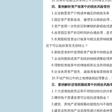
12.劳务外包通过共享用工平台转移支付
四、案例解析资产核算中的税收风险管控
1.企业购置资产计税成本确定的税收实务
2.固定资产更新改造、修理支出税收处理
3.资产使用一次性折旧和摊销的新税收优
4.改变固定资产折旧时间的合规处理，是
5.长期股权投资会计核算与税法差异纳税
况下可以低价甚至无偿转让？
6.新租赁准则中使用权资产核算中的税会
7.企业间股权或资产划转的纳税调整处理
8.理财投资核算中的增值税和企业所得税
9.企业各类资产损失、减值准备核算税收
10.不动产转让中的土地增值税处理要点
五、案例解析进项税额核算中的税收风险
1.十大进项抵税凭证和不得抵扣转出的分
2.哪些电子普通发票可以抵扣进项税金？
3.建筑、房地产进项税额在能抵扣与不能
4.建筑业和房地产业选择简易计税的各种