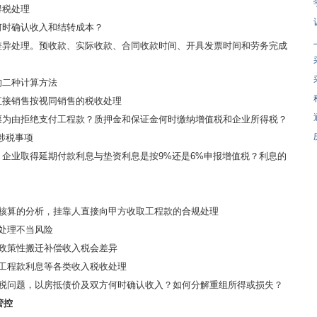
得税处理
何时确认收入和结转成本？
差异处理。预收款、实际收款、合同收款时间、开具发票时间和劳务完成
的二种计算方法
直接销售按视同销售的税收处理
票为由拒绝支付工程款？质押金和保证金何时缴纳增值税和企业所得税？
涉税事项
，企业取得延期付款利息与垫资利息是按9%还是6%申报增值税？利息的
入核算的分析，挂靠人直接向甲方收取工程款的合规处理
回处理不当风险
，政策性搬迁补偿收入税会差异
、工程款利息等各类收入税收处理
财税问题，以房抵债价及双方何时确认收入？如何分解重组所得或损失？
管控