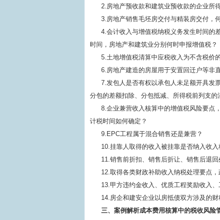
2.房地产预收款和建筑业预收款的企业所
3.房地产销售毛坯房交付与精装房交付，
4.会计收入与增值税纳税义务发生时间的
时间，房地产和建筑业分别何时申报增值税？
5.土地增值税清算中应税收入为不含税价
6.房地产建造的房屋用于安置回迁户等非
7.发包人是否有权以承包人未足额开具发
分包的差额扣除、分包抵减、所得税前列支的
8.企业兼营收入核算中的增值税风险要点
计税时间如何确定？
9.EPC工程属于混合销售还是兼营？
10.挂靠人取得的收入被挂靠是否纳入收
11.销售前折扣、销售后折让、销售后退
12.取得各类财政补助收入纳税处理要点
13.甲方违约金收入、优质工程奖励收入
14.房企和建安企业以房抵债双方涉及的
三、案例解析成本费用核算中的税收风险