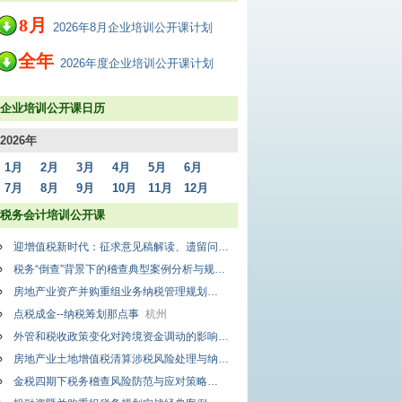
8
月
2026年8月企业培训公开课计划
全年
2026年度企业培训公开课计划
企业培训公开课日历
2026年
1月
2月
3月
4月
5月
6月
7月
8月
9月
10月
11月
12月
税务会计培训公开课
迎增值税新时代：征求意见稿解读、遗留问题清零、过渡期合规自检
呼和浩特
税务“倒查”背景下的稽查典型案例分析与规避策略
合肥
房地产业资产并购重组业务纳税管理规划
广州
点税成金--纳税筹划那点事
杭州
外管和税收政策变化对跨境资金调动的影响与对策
深圳
房地产业土地增值税清算涉税风险处理与纳税筹划
北京
金税四期下税务稽查风险防范与应对策略
北京