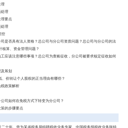
处理
题处理
处理要点
税处理
管控
公司是否具有法人资格？总公司与分公司资质问题？总公司与分公司的法
计核算、资金管理问题？
施工应该注意哪些事项？总公司为查账征收，分公司被要求核定征收如何
理及筹划
平低、价转让个人股权的正当理由有哪些？
免税政策解析
子公司如何在免税方式下转变为分公司？
政策的步骤要点
近二十年。曾为某省税务局特聘税收业务专家。中国税务报税收业务版特