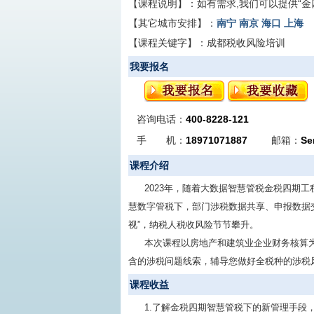
【课程说明】：
如有需求,我们可以提供“
【其它城市安排】：
南宁
南京
海口
上海
【课程关键字】：
成都税收风险培训
我要报名
咨询电话：
400-8228-121
手 机：
18971071887
邮箱：
Se
课程介绍
2023年，随着大数据智慧管税金税四期
慧数字管税下，部门涉税数据共享、申报数据
视”，纳税人税收风险节节攀升。
本次课程以房地产和建筑业企业财务核算
含的涉税问题线索，辅导您做好全税种的涉税
课程收益
1.了解金税四期智慧管税下的新管理手段