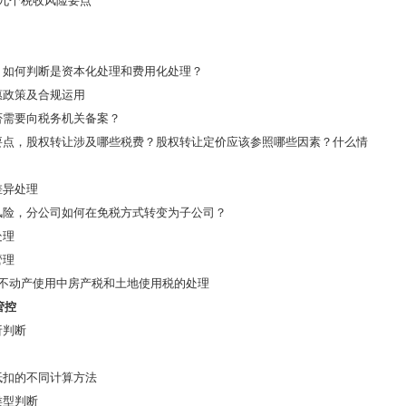
的九个税收风险要点
，如何判断是资本化处理和费用化处理？
惠政策及合规运用
否需要向税务机关备案？
要点，股权转让涉及哪些税费？股权转让定价应该参照哪些因素？什么情
差异处理
风险，分公司如何在免税方式转变为子公司？
处理
管理
，不动产使用中房产税和土地使用税的处理
管控
析判断
抵扣的不同计算方法
类型判断