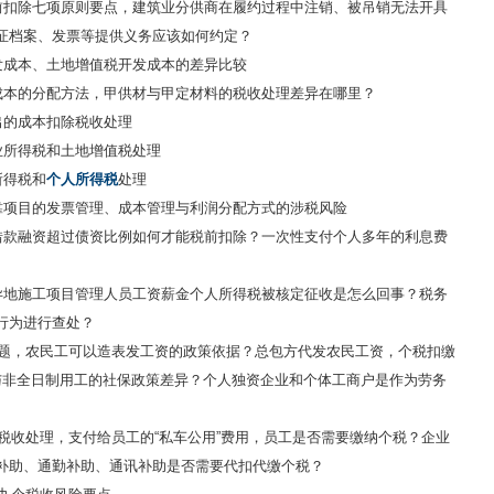
前扣除七项原则要点，建筑业分供商在履约过程中注销、被吊销无法开具
证档案、发票等提供义务应该如何约定？
发成本、土地增值税开发成本的差异比较
成本的分配方法，甲供材与甲定材料的税收处理差异在哪里？
出的成本扣除税收处理
业所得税和土地增值税处理
所得税和
个人所得税
处理
靠项目的发票管理、成本管理与利润分配方式的涉税风险
借款融资超过债资比例如何才能税前扣除？一次性支付个人多年的利息费
异地施工项目管理人员工资薪金个人所得税被核定征收是怎么回事？税务
行为进行查处？
问题，农民工可以造表发工资的政策依据？总包方代发农民工资，个税扣缴
与非全日制用工的社保政策差异？个人独资企业和个体工商户是作为劳务
贴税收处理，支付给员工的“私车公用”费用，员工是否需要缴纳个税？企业
补助、通勤补助、通讯补助是否需要代扣代缴个税？