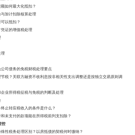
税额如何最大化抵扣？
除与加计扣除核算处理
否可以抵扣？
常凭证的增值税处理
理
处理
免公司债务的免税财税处理要点
理节税？关联方融资不收利息按非相关性支出调整还是按独立交易原则调
和企业所得税征税与免税的判断及处理
险
务终止转应税收入的条件是什么？
付和未支付的款项能在所得税前列支扣除？
管控
特殊性税务处理区别？以房抵债的契税何时缴纳？