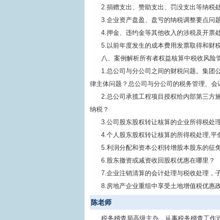
2.捐赠支出、赞助支出、罚没支出等纳税
3.企业资产盘盈、盘亏的纳税调整要点问
4.押金、违约金等其他收入的涉税及开票
5.以前年度发生的成本费用发票取得和财
八、案例解析所有者权益核算中税收风险
1.总公司与分公司之间的财税问题。集团
律主体问题？总公司与分公司的税务管理、会
2.总公司承揽工程项目授权给内部第三方
纳税？
3.公司股东股权转让核算的企业所得税处
4.个人股东股权转让核算的所得税处理,
5.利润分配和资本公积转增股本股东的征
6.股东撤资或减资收回股权优惠在哪里？
7.企业注销清算的会计处理与税收处理，
8.房地产企业重组中享受土地增值税优惠
陈老师
税务稽查局高级主办，从事税务稽查工作