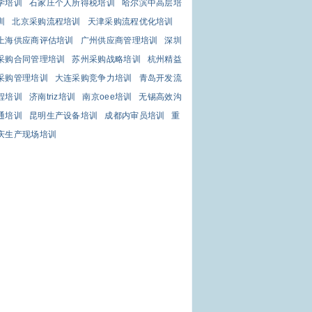
学培训
石家庄个人所得税培训
哈尔滨中高层培
训
北京采购流程培训
天津采购流程优化培训
上海供应商评估培训
广州供应商管理培训
深圳
采购合同管理培训
苏州采购战略培训
杭州精益
采购管理培训
大连采购竞争力培训
青岛开发流
程培训
济南triz培训
南京oee培训
无锡高效沟
通培训
昆明生产设备培训
成都内审员培训
重
庆生产现场培训