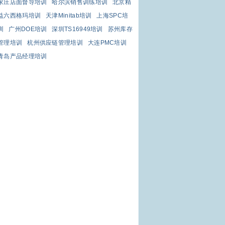
家庄店面督导培训
哈尔滨销售训练培训
北京精
益六西格玛培训
天津Minitab培训
上海SPC培
训
广州DOE培训
深圳TS16949培训
苏州库存
管理培训
杭州供应链管理培训
大连PMC培训
青岛产品经理培训