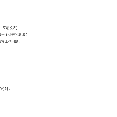
，互动发表)
做一个优秀的教练？
日常工作问题。
0分钟）