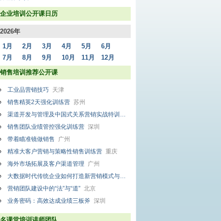
企业培训公开课日历
2026年
1月
2月
3月
4月
5月
6月
7月
8月
9月
10月
11月
12月
销售培训推荐公开课
工业品营销技巧
天津
销售精英2天强化训练营
苏州
渠道开发与管理及中国式关系营销实战特训班
北京
销售团队业绩管控强化训练营
深圳
带着瞄准镜做销售
广州
精准大客户营销与策略性销售训练营
重庆
海外市场拓展及客户渠道管理
广州
大数据时代传统企业如何打造新营销模式与营销团队管理实务
北京
营销团队建设中的“法”与“道”
北京
业务密码：高效达成业绩三板斧
深圳
名课堂培训讲师团队