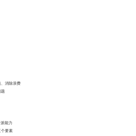
题、消除浪费
问题
分派能力
三个要素