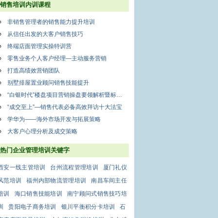
销售培训内训课程
非销售管理者的销售能力提升培训
从信任出发的大客户销售技巧
终端店面管理实操特训营
零售业务个人客户经理—主动服务营销
打造高绩效营销团队
别墅排屋置业顾问销售技能提升
“白银时代”楼盘项目营销操盘要领解析暨标杆房企经典案例私享
“成交至上”—销售代表必备高效拜访十大法宝
学华为——海外市场开发与拓展策略
大客户心理分析及成交策略
热门企业管理培训关键字
西安一线主管培训
台州流程管理培训
厦门礼仪
风范培训
福州内部物流管理培训
南昌车间主任
培训
海口销售技能培训
南宁顾问式销售技巧培
训
贵阳电子商务培训
银川平衡积分卡培训
石