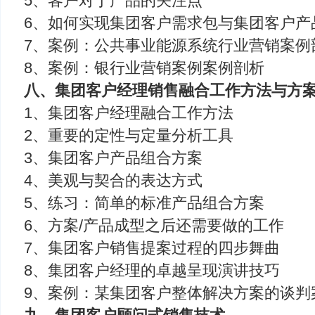
5、客户对于产品的关注点
6、如何实现集团客户需求包与集团客户产
7、案例：公共事业能源系统行业营销案例
8、案例：银行业营销案例案例剖析
八、集团客户经理销售融合工作方法与方
1、集团客户经理融合工作方法
2、重要的定性与定量分析工具
3、集团客户产品组合方案
4、美观与契合的表达方式
5、练习：简单的标准产品组合方案
6、方案/产品成型之后还需要做的工作
7、集团客户销售提案过程的四步舞曲
8、集团客户经理的卓越呈现演讲技巧
9、案例：某集团客户整体解决方案的谈判