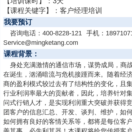
【培训课时】：
3天
【课程关键字】：
客户经理培训
我要预订
咨询电话：
400-8228-121
手机：
1897107
Service@mingketang.com
课程背景：
身处充满激情的通信市场，谋势成局，商
在诞生，汹涌暗流与危机接踵而来。随着经
商的盈利模式较过去有了结构性的变化，且
行业利润率最大的贡献者，因此，培养针对
问式行销人才，是实现利润重大突破并获得
团客户的信息汇总、开发、谈判、维护，如
如何拥有良好的客情关系等，都将是每位客
善其事，必先利其器！本课程将给您传授客