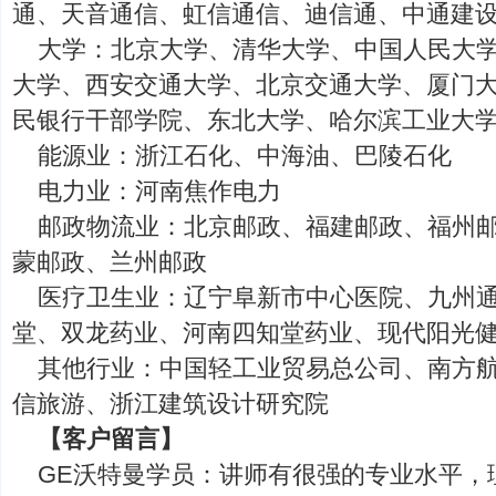
通、天音通信、虹信通信、迪信通、中通建设
大学：北京大学、清华大学、中国人民大
大学、西安交通大学、北京交通大学、厦门
民银行干部学院、东北大学、哈尔滨工业大
能源业：浙江石化、中海油、巴陵石化
电力业：河南焦作电力
邮政物流业：北京邮政、福建邮政、福州
蒙邮政、兰州邮政
医疗卫生业：辽宁阜新市中心医院、九州
堂、双龙药业、河南四知堂药业、现代阳光
其他行业：中国轻工业贸易总公司、南方
信旅游、浙江建筑设计研究院
【客户留言】
GE沃特曼学员：讲师有很强的专业水平，