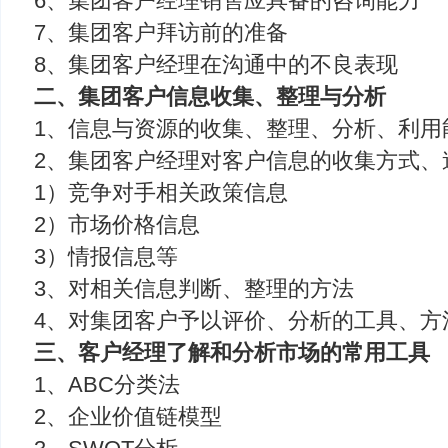
6、集团客户经理销售应具备的咨询能力
7、集团客户拜访前的准备
8、集团客户经理在沟通中的不良表现
二、集团客户信息收集、整理与分析
1、信息与资源的收集、整理、分析、利用
2、集团客户经理对客户信息的收集方式、
1）竞争对手相关政策信息
2）市场价格信息
3）情报信息等
3、对相关信息判断、整理的方法
4、对集团客户予以评价、分析的工具、方
三、客户经理了解和分析市场的常用工具
1、ABC分类法
2、企业价值链模型