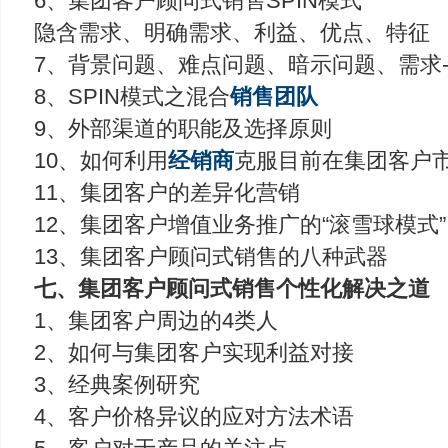
6、集团客户顾问式销售SPIN模式
隐含需求、明确需求、利益、优点、特征
7、背景问题、难点问题、暗示问题、需求-
8、SPIN模式之混合
销售团队
9、外部渠道的职能及选择原则
10、如何利用
经销商
克服目前在集团客户
11、集团客户的差异化营销
12、集团客户增值业务推广的“滚雪球模式”
13、集团客户顾问式销售的八种武器
七、集团客户顾问式销售个性化解决之道
1、集团客户周边的4类人
2、如何与集团客户实现利益对接
3、经典案例研究
4、客户价格异议的应对方法术语