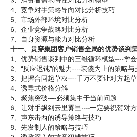
3、消费者需求特性对比分析模型
4、竞争对手策略导向对比分析技巧
5、市场外部环境对比分析
6、企业竞争战略对比分析
7、自身资源与能力对比分析
十一、贯穿集团客户销售全局的优势谈判
1、优势销售谈判中的三维循环模型----学
2、“反应迟钝”的魅力----装傻为上的策略
3、把握合同起草权----千万不要让对方起
4、诱导式价格分解
5、聚焦突破----必须集中于当前问题
6、让对手飘到云里雾里----一定要祝贺对
7、声东击西的诱导策略与技巧
8、先发制人的策略与技巧