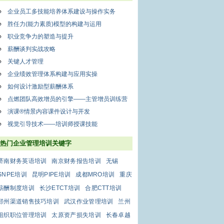
企业员工多技能培养体系建设与操作实务
胜任力(能力素质)模型的构建与运用
职业竞争力的塑造与提升
薪酬谈判实战攻略
关键人才管理
企业绩效管理体系构建与应用实操
如何设计激励型薪酬体系
点燃团队高效增员的引擎——主管增员训练营
演课®情景内容课件设计与开发
视觉引导技术——培训师授课技能
热门企业管理培训关键字
济南财务英语培训
南京财务报告培训
无锡
SNPE培训
昆明PIPE培训
成都MRO培训
重庆
薪酬制度培训
长沙ETCT培训
合肥CTT培训
郑州渠道销售技巧培训
武汉作业管理培训
兰州
组织职位管理培训
太原资产损失培训
长春卓越