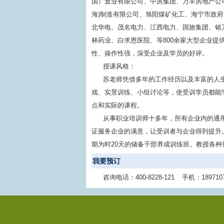
国）置业有限公司、中房集团、万丰房地产公
海)制造有限公司、旭阳煤矿化工、海宁市政
北华电、茂名电力、江西电力、国旅集团、铭
林药业、白求恩医院、等800余家大型企业
性、操作性强，深受企业及学员的好评。
授课风格：
苏老师凭借多年的工作经历以及丰富的人
戏、实景训练、小组讨论等，使受训学员都能
点和实际的课程。
从事职业培训师十多年，所有企业内的通
证服务企业的满意，让受训者与企业得到提升
期为时20天的储备干部养成训练班。教授各种
我要预订
咨询电话：
400-8228-121
手机：
189710