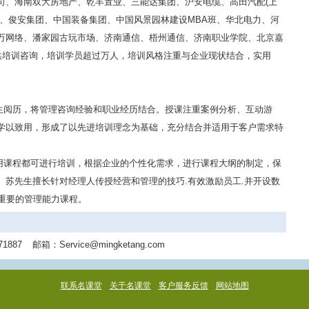
司、海南双大房地产、乾丰置业、三能达集团、沪安电缆、高田汽配(上
府、俊安集团、中国装备集团、中国风景园林建设MBA班、华北电力、河
万网络、潘家园古玩市场、济南通信、梧州通信、济南职业学院、北京嘉
提供培训咨询，培训学员超过万人，培训风格注重与企业现状结合，实用
生阅历，将管理咨询经验和职业经历结合。授课注重案例分析、互动游
学以致用，形成了以先进培训理念为基础，充分结合并适用于客户需求特
用课程都可进行培训，根据企业的个性化需求，进行课程大纲的制定，保
。苏先生擅长针对经理人传授经营和管理的技巧.有效激励员工.并开设数
重要的管理能力课程。
71887
邮箱：
Service@mingketang.com
联系名课堂
关于名课堂
客户服务反馈
网站地图