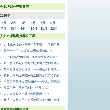
企业培训公开课日历
2026年
1月
2月
3月
4月
5月
6月
7月
8月
9月
10月
11月
12月
人力资源培训推荐公开课
企业战略绩效体系设计方案班——手把手教你搭体系
北京
基于组织学习地图的培训体系构建
佛山
BEST高能经验复制—将组织经验转化为培训成果
成都
基于胜任力与人才测评的关键人才梯队建设
重庆
数字化课程及项目设计——用运营打通线上与线下培训
深圳
慧眼识才 聘之有道--高效招聘面试技巧实战训练
北京
中高层干部核心管理技能——非人力资源经理的人力资源管理
深圳
员工手册中不能犯的N个错误
北京
人力资源数据挖掘与管理应用
上海
新法下多元化员工关系管理与企业用工管理法律风险防范操作实务
北京
名课堂培训讲师团队