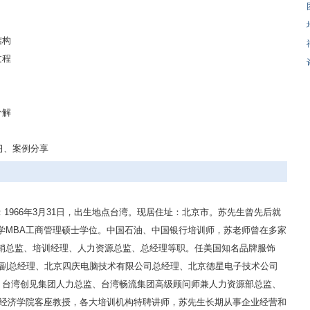
结构
过程
分解
习、案例分享
1966年3月31日，出生地点台湾。现居住址：北京市。苏先生曾先后就
学MBA工商管理硕士学位。中国石油、中国银行培训师，苏老师曾在多家
销总监、培训经理、人力资源总监、总经理等职。任美国知名品牌服饰
司副总经理、北京四庆电脑技术有限公司总经理、北京德星电子技术公司
监，台湾创见集团人力总监、台湾畅流集团高级顾问师兼人力资源部总监、
大经济学院客座教授，各大培训机构特聘讲师，苏先生长期从事企业经营和