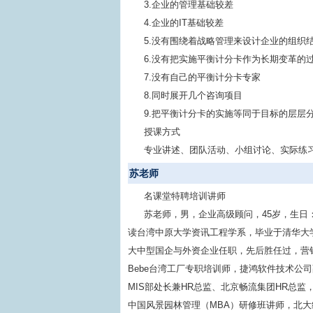
3.企业的管理基础较差
4.企业的IT基础较差
5.没有围绕着战略管理来设计企业的组织
6.没有把实施平衡计分卡作为长期变革的
7.没有自己的平衡计分卡专家
8.同时展开几个咨询项目
9.把平衡计分卡的实施等同于目标的层层
授课方式
专业讲述、团队活动、小组讨论、实际练
苏老师
名课堂特聘培训讲师
苏老师，男，企业高级顾问，45岁，生日：
读台湾中原大学资讯工程学系，毕业于清华大
大中型国企与外资企业任职，先后胜任过，营
Bebe台湾工厂专职培训师，捷鸿软件技术公
MIS部处长兼HR总监、北京畅流集团HR总
中国风景园林管理（MBA）研修班讲师，北