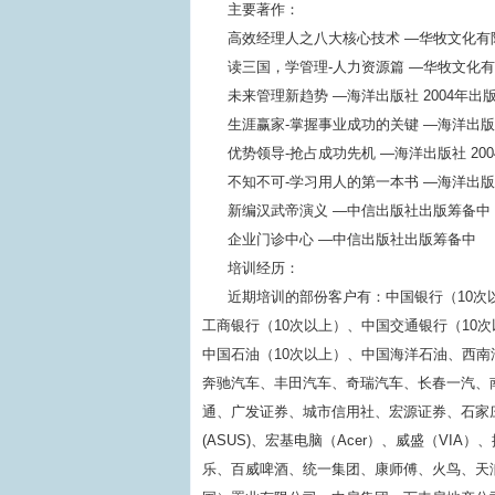
主要著作：
高效经理人之八大核心技术 —华牧文化有限
读三国，学管理-人力资源篇 —华牧文化有限
未来管理新趋势 —海洋出版社 2004年出
生涯赢家-掌握事业成功的关键 —海洋出版社
优势领导-抢占成功先机 —海洋出版社 20
不知不可-学习用人的第一本书 —海洋出版社
新编汉武帝演义 —中信出版社出版筹备中
企业门诊中心 —中信出版社出版筹备中
培训经历：
近期培训的部份客户有：中国银行（10次
工商银行（10次以上）、中国交通银行（10
中国石油（10次以上）、中国海洋石油、西
奔驰汽车、丰田汽车、奇瑞汽车、长春一汽、南
通、广发证券、城市信用社、宏源证券、石家庄商
(ASUS)、宏基电脑（Acer）、威盛（V
乐、百威啤酒、统一集团、康师傅、火鸟、天