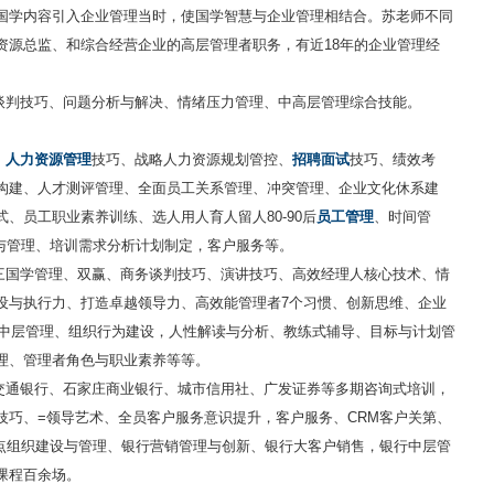
国学内容引入企业管理当时，使国学智慧与企业管理相结合。苏老师不同
资源总监、和综合经营企业的高层管理者职务，有近18年的企业管理经
谈判技巧、问题分析与解决、情绪压力管理、中高层管理综合技能。
、
人力资源管理
技巧、战略人力资源规划管控、
招聘面试
技巧、绩效考
构建、人才测评管理、全面员工关系管理、冲突管理、企业文化休系建
、员工职业素养训练、选人用人育人留人80-90后
员工管理
、时间管
设与管理、培训需求分析计划制定，客户服务等。
三国学管理、双赢、商务谈判技巧、演讲技巧、高效经理人核心技术、情
设与执行力、打造卓越领导力、高效能管理者7个习惯、创新思维、企业
P中层管理、组织行为建设，人性解读与分析、教练式辅导、目标与计划管
理、管理者角色与职业素养等等。
交通银行、石家庄商业银行、城市信用社、广发证券等多期咨询式培训，
技巧、=领导艺术、全员客户服务意识提升，客户服务、CRM客户关第、
网点组织建设与管理、银行营销管理与创新、银行大客户销售，银行中层管
课程百余场。