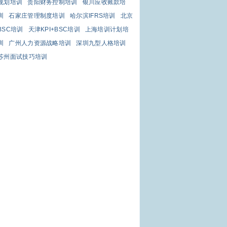
规划培训
贵阳财务控制培训
银川应收账款培
训
石家庄管理制度培训
哈尔滨IFRS培训
北京
BSC培训
天津KPI+BSC培训
上海培训计划培
训
广州人力资源战略培训
深圳九型人格培训
苏州面试技巧培训