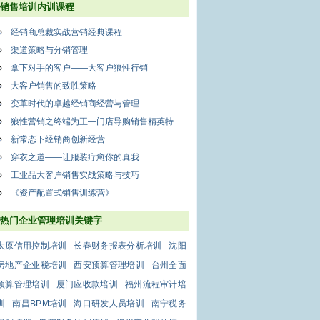
销售培训内训课程
经销商总裁实战营销经典课程
渠道策略与分销管理
拿下对手的客户——大客户狼性行销
大客户销售的致胜策略
变革时代的卓越经销商经营与管理
狼性营销之终端为王—门店导购销售精英特训营
新常态下经销商创新经营
穿衣之道——让服装疗愈你的真我
工业品大客户销售实战策略与技巧
《资产配置式销售训练营》
热门企业管理培训关键字
太原信用控制培训
长春财务报表分析培训
沈阳
房地产企业税培训
西安预算管理培训
台州全面
预算管理培训
厦门应收款培训
福州流程审计培
训
南昌BPM培训
海口研发人员培训
南宁税务