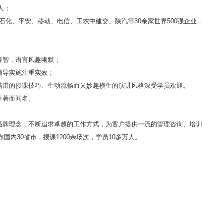
人；
石化、平安、移动、电信、工农中建交、陕汽等30余家世界500强企业，
睿智，语言风趣幽默；
辅导实施注重实效；
精湛的授课技巧、生动流畅而又妙趣横生的演讲风格深受学员欢迎。
卓著而闻名。
品牌理念，不断追求卓越的工作方式，为客户提供一流的管理咨询、培训
内30省市，授课1200余场次，学员10多万人。