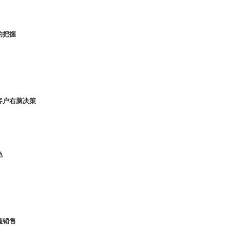
的把握
客户右脑决策
色
值销售