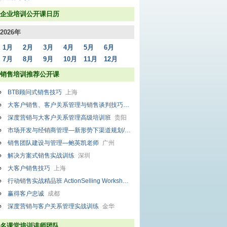
企业培训公开课日历
2026年
1月
2月
3月
4月
5月
6月
7月
8月
9月
10月
11月
12月
销售培训推荐公开课
BTB顾问式销售技巧
上海
大客户销售、客户关系管理与销售谈判技巧实战特训营
苏州
深度营销与大客户关系管理高级培训班
贵阳
市场开发与经销商管理—新形势下渠道规划/招商/培育/掌控/评估/调整23道难题解码术
销售团队建设与管理—鲍英凯老师
广州
解决方案式销售实战训练
深圳
大客户销售技巧
上海
行动销售实战精品班 ActionSelling Workshop
深圳
赢得客户忠诚
成都
深度营销与客户关系管理实战训练
金华
名课堂培训讲师团队