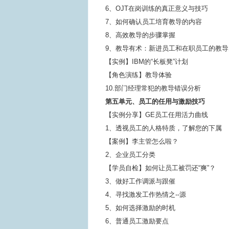
6、OJT在岗训练的真正意义与技巧
7、如何确认员工培育教导的内容
8、高效教导的步骤掌握
9、教导有术：新进员工和在职员工的教导
【实例】IBM的“长板凳”计划
【角色演练】教导体验
10.部门经理常犯的教导错误分析
第五单元、员工的任用与激励技巧
【实例分享】GE员工任用活力曲线
1、透视员工的人格特质，了解您的下属
【案例】李主管怎么啦？
2、企业员工分类
【学员自检】如何让员工被罚还“爽”？
3、做好工作调派与跟催
4、寻找激发工作热情之--源
5、如何选择激励的时机
6、普通员工激励要点