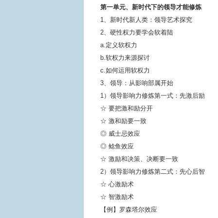
第一单元、新时代下的领导才能修炼
1、新时代新人类：领导艺术探究
2、硬性权力要学会软着陆
a.定义软权力
b.软权力来源探讨
c.如何运用软权力
3、领导：从影响部属开始
1）领导影响力修炼第一式：先激后励
☆ 要把激和励分开
☆ 激和励要一致
◎ 威士忌效应
◎ 鲶鱼效应
☆ 激励和决策、决断要一致
2）领导影响力修炼第二式：先心后智
☆ 心激励术
☆ 智激励术
【例】罗森塔尔效应