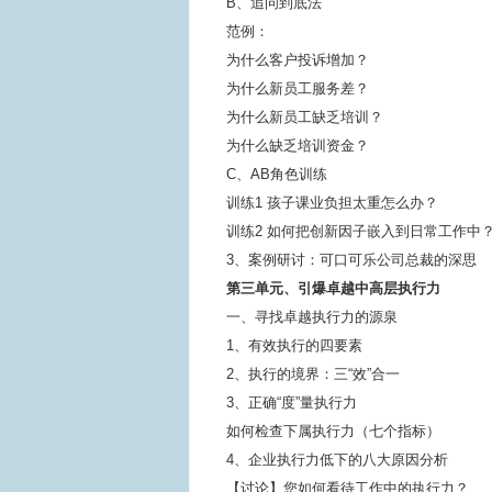
B、追问到底法
范例：
为什么客户投诉增加？
为什么新员工服务差？
为什么新员工缺乏培训？
为什么缺乏培训资金？
C、AB角色训练
训练1 孩子课业负担太重怎么办？
训练2 如何把创新因子嵌入到日常工作中
3、案例研讨：可口可乐公司总裁的深思
第三单元、引爆卓越中高层执行力
一、寻找卓越执行力的源泉
1、有效执行的四要素
2、执行的境界：三“效”合一
3、正确“度”量执行力
如何检查下属执行力（七个指标）
4、企业执行力低下的八大原因分析
【讨论】您如何看待工作中的执行力？