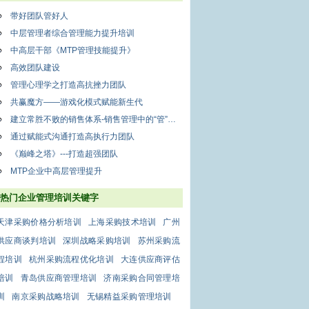
带好团队管好人
中层管理者综合管理能力提升培训
中高层干部《MTP管理技能提升》
高效团队建设
管理心理学之打造高抗挫力团队
共赢魔方——游戏化模式赋能新生代
建立常胜不败的销售体系-销售管理中的“管”和“理”
通过赋能式沟通打造高执行力团队
《巅峰之塔》---打造超强团队
MTP企业中高层管理提升
热门企业管理培训关键字
天津采购价格分析培训
上海采购技术培训
广州
供应商谈判培训
深圳战略采购培训
苏州采购流
程培训
杭州采购流程优化培训
大连供应商评估
培训
青岛供应商管理培训
济南采购合同管理培
训
南京采购战略培训
无锡精益采购管理培训