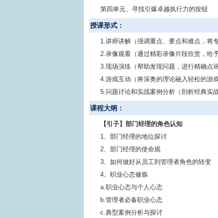
第四单元、寻找引爆卓越执行力的按钮
授课形式：
1.讲师讲解（强调重点、要点和难点，将
2.录像观看（通过精彩录像片段欣赏，给
3.现场演练（帮助发现问题，进行精确点
4.游戏互动（将深奥的理论融入轻松的游
5.问题讨论和实战案例分析（剖析经典实
课程大纲：
【引子】部门经理的角色认知
1、部门经理的地位探讨
2、部门经理的使命观
3、如何做好从员工到管理者角色的转变
4、职业心态修炼
a.职业心态与个人心态
b.管理者必备职业心态
c.典型案例分析与探讨