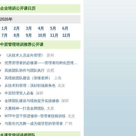
企业培训公开课日历
2026年
1月
2月
3月
4月
5月
6月
7月
8月
9月
10月
11月
12月
中层管理培训推荐公开课
《从技术人员走向管理》
苏州
优秀管理者的必修课——管理者结构化思维
北京
高效团队协作与团队执行
合肥
高绩效团队建设（张臻老师）
上海
从技术到管理：演好职场新角色
北京
中层经理管人必备
深圳
金牌团队建设与绩效提升实战修炼
深圳
大雁精神---打造金牌团队
太原
MTP中层干部进修班--管理者技能训练
北京
与新生代共舞---成为领导型的管理者
广州
名课堂培训讲师团队