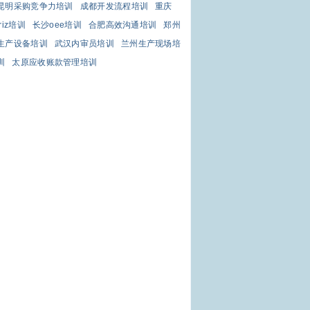
昆明采购竞争力培训
成都开发流程培训
重庆
triz培训
长沙oee培训
合肥高效沟通培训
郑州
生产设备培训
武汉内审员培训
兰州生产现场培
训
太原应收账款管理培训