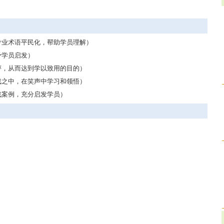
专业术语平民化，帮助学员理解）
予学员启发）
评，从而达到学以致用的目的）
戏之中，在笑声中学习和领悟）
战案例，充分启发学员）