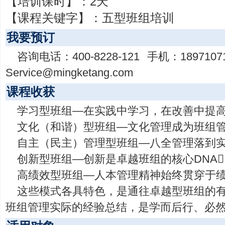
【培训课时】：
2天
【课程关键字】：
五型班组培训
我要预订
咨询电话：
400-8228-121
手机：
1897107
Service@mingketang.com
课程收获
学习型班组—在实践中学习，在改善中提高
文化（和谐）型班组—文化管理成为班组管
自主（民主）管理型班组—八全管理落到实
创新型班组—创新是卓越班组的核心DNA
高绩效型班组—人本管理精神始终贯穿于绩
这些模式各具特色，是通往卓越型班组的
班组管理实际的经验总结，是学而后行、必