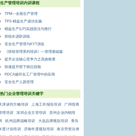
生产管理培训内训课程
TPM—全面生产管理
TPS-精益生产成功实施
精益生产(LP)实战技法与推行
班组长进阶训练
安全生产管理与KYT演练
《班组管理系列培训》—管理基础篇
提升企业核心竞争力之高效检查
快速提升部下岗位技能
PDCA循环在工厂管理中的应用
安全生产人因管理
热门企业管理培训关键字
天津谈判方略培训
上海工作报告培训
广州情商
管理培训
深圳企业主管培训
苏州企业内销培
训
杭州品牌战略培训
大连品牌规划培训
青岛
年度计划培训
济南年度规划培训
南京劳资法律