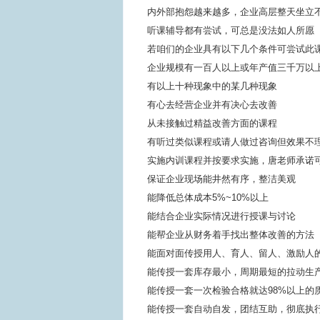
内外部抱怨越来越多，企业高层整天坐立
听课辅导都有尝试，可总是没法如人所愿
若咱们的企业具有以下几个条件可尝试此
企业规模有一百人以上或年产值三千万以
有以上十种现象中的某几种现象
有心去经营企业并有决心去改善
从未接触过精益改善方面的课程
有听过类似课程或请人做过咨询但效果不
实施内训课程并按要求实施，唐老师承诺
保证企业现场能井然有序，整洁美观
能降低总体成本5%~10%以上
能结合企业实际情况进行授课与讨论
能帮企业从财务着手找出整体改善的方法
能面对面传授用人、育人、留人、激励人
能传授一套库存最小，周期最短的拉动生
能传授一套一次检验合格就达98%以上的
能传授一套自动自发，团结互助，彻底执