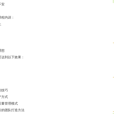
不安
课程内训：
上
理想
可达到以下效果：
的技巧
产方式
质量管理模式
行的团队打造方法