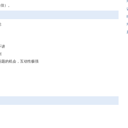
极佳）。
论
不讲
刻
问题的机会，互动性极强