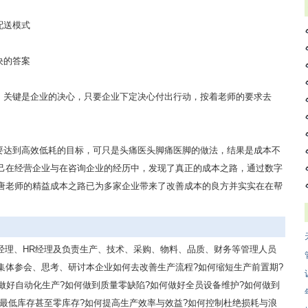
配送模式
决的答案
，关键是企业的决心，只要企业下定决心付出行动，按着老师的要求去
要达到高效低耗的目标，可只是头痛医头脚痛医脚的做法，结果是成本不
己在经营企业与在咨询企业的经历中，发现了真正的成本之路，通过数字
唐老师的精益成本之路已为多家企业带来了改善成本的良方并实实在在帮
经理、HR经理及负责生产、技术、采购、物料、品质、财务等管理人员
集体参会、思考、研讨本企业如何去改善生产流程?如何缩短生产前置期?
做好自动化生产?如何做到质量零缺陷?如何做好全员设备维护?如何做到
到最低库存甚至零库存?如何提高生产效率与效益?如何控制杜绝损耗与浪