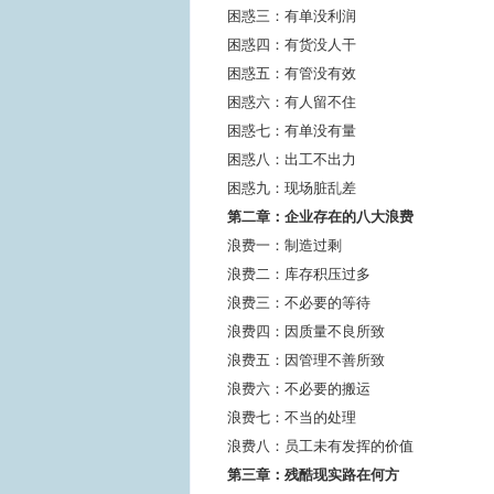
困惑三：有单没利润
困惑四：有货没人干
困惑五：有管没有效
困惑六：有人留不住
困惑七：有单没有量
困惑八：出工不出力
困惑九：现场脏乱差
第二章：企业存在的八大浪费
浪费一：制造过剩
浪费二：库存积压过多
浪费三：不必要的等待
浪费四：因质量不良所致
浪费五：因管理不善所致
浪费六：不必要的搬运
浪费七：不当的处理
浪费八：员工未有发挥的价值
第三章：残酷现实路在何方