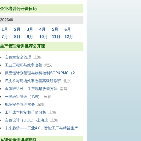
企业培训公开课日历
2026年
1月
2月
3月
4月
5月
6月
7月
8月
9月
10月
11月
12月
生产管理培训推荐公开课
实验室安全管理
上海
工业工程IE与效率改善
武汉
供应链计划管理与物料控制SOP&PMC（2天1夜）
广州
IE技术与现场效率改善高级研修班
北京
金牌班组长—生产现场改善方法
南昌
一线班组管理（TWI）
长春
现场安全管理实务
深圳
工厂成本控制和价值分析
上海
实验设计（DOE）-上海班
上海
未来趋势——工业4.0、智能工厂与精益生产高级培训班
上海
名课堂培训讲师团队