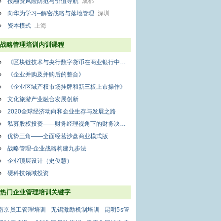
投融资风险防范与价值导航
成都
向华为学习--解密战略与落地管理
深圳
资本模式
上海
战略管理培训内训课程
《区块链技术与央行数字货币在商业银行中的应用》 —— 商业银行如何挖掘区块链的金矿
《企业并购及并购后的整合》
《企业区域产权市场挂牌和新三板上市操作》
文化旅游产业融合发展创新
2020全球经济动向和企业生存与发展之路
私募股权投资——财务经理视角下的财务决策、会计处理与税法规定
优势三角——全面经营沙盘商业模式版
战略管理-企业战略构建九步法
企业顶层设计（史俊慧）
硬科技领域投资
热门企业管理培训关键字
南京员工管理培训
无锡激励机制培训
昆明5s管