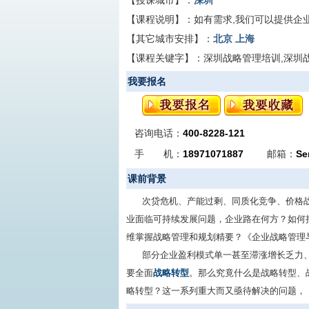
【授课城市】：
深圳
【课程说明】：
如有需求,我们可以提供企
【其它城市安排】：
北京
上海
【课程关键字】：
深圳战略管理培训,深圳
我要报名
咨询电话：
400-8228-121
手 机：
18971071887
邮箱：
Se
课前背景
次贷危机、产能过剩、同质化竞争、价格
业面临可持续发展问题，企业路在何方？如何
维掌握战略管理和规划精要？《企业战略管理
部分企业盈利模式单一甚至滞涨增长乏力
要全面
战略转型
。那么究竟什么是战略转型、
略转型？这一系列重大而又亟待解决的问题，