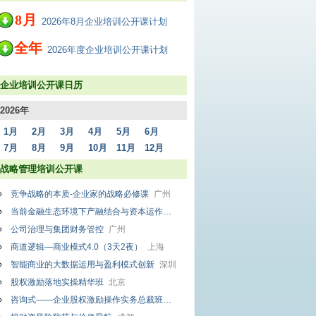
8
月
2026年8月企业培训公开课计划
全年
2026年度企业培训公开课计划
企业培训公开课日历
2026年
1月
2月
3月
4月
5月
6月
7月
8月
9月
10月
11月
12月
战略管理培训公开课
竞争战略的本质-企业家的战略必修课
广州
当前金融生态环境下产融结合与资本运作
上海
公司治理与集团财务管控
广州
商道逻辑—商业模式4.0（3天2夜）
上海
智能商业的大数据运用与盈利模式创新
深圳
股权激励落地实操精华班
北京
咨询式——企业股权激励操作实务总裁班
北京