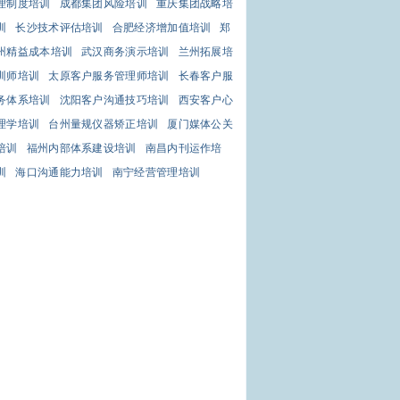
理制度培训
成都集团风险培训
重庆集团战略培
训
长沙技术评估培训
合肥经济增加值培训
郑
州精益成本培训
武汉商务演示培训
兰州拓展培
训师培训
太原客户服务管理师培训
长春客户服
务体系培训
沈阳客户沟通技巧培训
西安客户心
理学培训
台州量规仪器矫正培训
厦门媒体公关
培训
福州内部体系建设培训
南昌内刊运作培
训
海口沟通能力培训
南宁经营管理培训