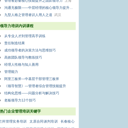
管理者必备核心技能提升之团队领导力
上海
沟通无极限——中层经理的核心领导力提升
广州
九型人格之管理者识人用人之道
武汉
领导力培训内训课程
从专业人才到管理高手训练
责任制造结果
成功领导者的决策方法与思维技巧
高效团队领导与教练技巧
经理人性格与知人善用
管理能力
阿里三板斧—中基层干部管理三板斧
《领导智慧》—管理者综合管理技能提升
结构化思维——问题分析与解决技巧
老板领导力12个技巧
热门企业管理培训关键字
兰州管理实务培训
太原合同谈判培训
长春核心