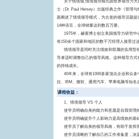
关于情境领,情境领导模式由世界领导力大师
士（Dr. Paul Hersey）出版经典之作《管理与组织行
面阐述了情境领导模式，为古老的领导话题提
14种语言，全球销量达到数百万册。
1975年，赫塞博士创立美国领导力研究中心（CL
有150余个国家和地区的数千万经理人接受
情境领导是同时关注绩效和部属的实用型
导者适时调整自己的领导风格。这种领导方式
的持续成长。
40年来，全球有1000多家顶尖企业和
拉、IBM、微软、通用汽车、苹果电脑等知
课程收益：
1、情境领导 VS 个人
使学员明确自身的能力和意愿是自我管理
使学员明确提升个人影响力是高绩效的基
使学员了解自身的领导风格，有助于发挥
使学员清晰的了解自己的工作准备度，决