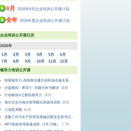
8
月
2026年8月企业培训公开课计划
全年
2026年度企业培训公开课计划
企业培训公开课日历
2026年
1月
2月
3月
4月
5月
6月
7月
8月
9月
10月
11月
12月
领导力培训公开课
情商领导力-高情商沟通共创职场卓越关系
成都
沙盘模拟：希安© - 问题分析与解决
成都
行动教练®之教练领导力
深圳
海尔文化与海尔管理模式高级培训班
西安
六顶思考帽
杭州
党建工作与生产经营深度融合暨党支部书记、党务工作者履职赋能研修班
贵阳
MP3高效管理者速成班（3天+2晚）
广州