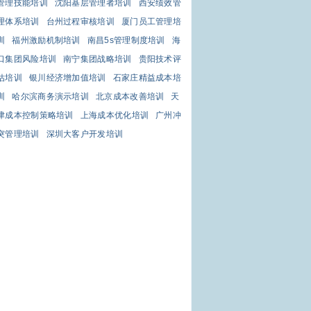
管理技能培训
沈阳基层管理者培训
西安绩效管
理体系培训
台州过程审核培训
厦门员工管理培
训
福州激励机制培训
南昌5s管理制度培训
海
口集团风险培训
南宁集团战略培训
贵阳技术评
估培训
银川经济增加值培训
石家庄精益成本培
训
哈尔滨商务演示培训
北京成本改善培训
天
津成本控制策略培训
上海成本优化培训
广州冲
突管理培训
深圳大客户开发培训