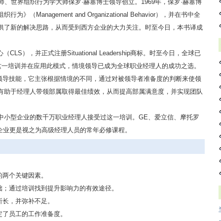
、世界组织行为学大师保罗·赫塞博士领导创立。1969年，保罗·赫塞博
为》（Management and Organizational Behavior），并在书中全
供了新的解决思路，从而受到西方企业的大力关注。时至今日，本书译成
S），并正式注册Situational Leadership商标。时至今日，全球已
过这一培训并在应用此模式，情境领导已成为全球职业经理人的成功之选。
领导技能，它主张根据情境的不同，通过对被领导者准备度的判断来使领
有助于经理人带领部属取得最佳绩效，从而提高部属满意度，并实现团队
众多中小型企业的数千万职业经理人接受过这一培训。GE、爱立信、摩托罗
名企业更是视之为高级经理人员的常年必修课程。
的两个关键因素。
础；通过培训找到提升影响力的有效途径。
所长，并弥补不足。
定了员工的工作准备度。