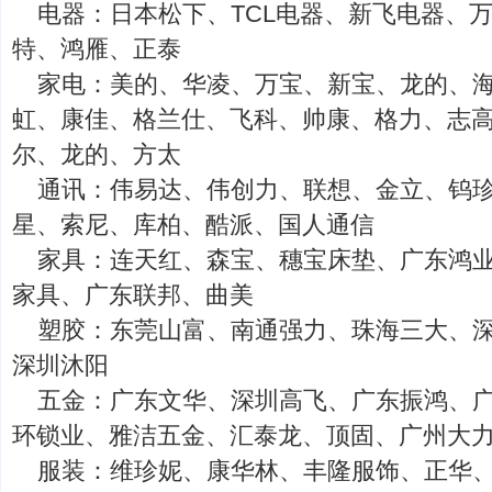
电器：日本松下、TCL电器、新飞电器、
特、鸿雁、正泰
家电：美的、华凌、万宝、新宝、龙的、海
虹、康佳、格兰仕、飞科、帅康、格力、志
尔、龙的、方太
通讯：伟易达、伟创力、联想、金立、钨珍
星、索尼、库柏、酷派、国人通信
家具：连天红、森宝、穗宝床垫、广东鸿
家具、广东联邦、曲美
塑胶：东莞山富、南通强力、珠海三大、
深圳沐阳
五金：广东文华、深圳高飞、广东振鸿、
环锁业、雅洁五金、汇泰龙、顶固、广州大
服装：维珍妮、康华林、丰隆服饰、正华