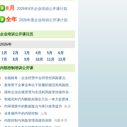
8
月
2026年8月企业培训公开课计划
全年
2026年度企业培训公开课计划
企业培训公开课日历
2026年
1月
2月
3月
4月
5月
6月
7月
8月
9月
10月
11月
12月
内部控制培训公开课
全能财务：企业经营中合同管控风险要点
广州
新形势下企事业单位干部履职规范和风险防范专题培训班
大连
国有企业合规管理与全流程风险管控操作实务讲座
成都
智能化时代AI赋能央国企六位一体大监督体系构建暨国有企业合规管理操作实务高级研修班
内审调查中的数据疑点与审计效率提升
长沙
业务循环中的内部控制
上海
内部控制与风险管理高级培训班
乌鲁木齐