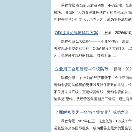
课程背景 在当前充满波动性、不确定性、复
模块。HRBP（人力资源业务伙伴）的角色应运
理解并推动公司文化，培养人才，成为业务成功的直接驱
OD组织发展与解决方案
上海：2026年10
课程介绍 1.“OD桥”——当企业的使命、
去实现企业使命和目标，OD的建设为实施TD、L
才，也很难实现战略目标。 课程对象 ......
企业用工合规管理与争议防范
昆明：202
课程介绍： 在当前的经济形势下，企业正面临
劳动争议司法解释的更新以及社保新政的推进，传
不仅是法律底线，更是经营红线。劳动争议的发生
险防范”思维，从经营视角重塑用工管理。通过两天的系
全面解密华为—华为企业文化与成功之道
课程背景 1987年任正非先生集资2.1万成了
诺基亚等众多国际巨头，成为世界上最大的通信设