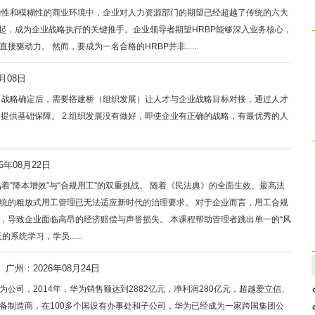
杂性和模糊性的商业环境中，企业对人力资源部门的期望已经超越了传统的六大
而起，成为企业战略执行的关键推手。企业领导者期望HRBP能够深入业务核心，
动力。 然而，要成为一名合格的HRBP并非......
月08日
愿景、战略确定后，需要搭建桥（组织发展）让人才与企业战略目标对接，通过人才
D提供基础保障。 2.组织发展没有做好，即使企业有正确的战略，有最优秀的人
6年08月22日
着“降本增效”与“合规用工”的双重挑战。 随着《民法典》的全面生效、最高法
统的粗放式用工管理已无法适应新时代的治理要求。 对于企业而言，用工合规
，导致企业面临高昂的经济赔偿与声誉损失。 本课程帮助管理者跳出单一的“风
统学习，学员......
广州：2026年08月24日
华为公司，2014年，华为销售额达到2882亿元，净利润280亿元，超越爱立信、
备制造商，在100多个国设有办事处和子公司，华为已经成为一家跨国集团公