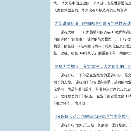
司。 华为是中国企业的一个奇迹，也是世界通信
人类智慧创造的。华为没有可以依存的自然资源，唯有
内部讲师培养--讲师的理性思考与感性表达
课程大纲 （一）大脑学习的奥秘 1. 教育和训练
内部讲师“T”的标准 5. 讲师的能力模型 （二）行
构设计的基础 3-1结构化信息与非结构化信息的区
桩、次桩、细桩 3-4结构设计的重要工具：同位概念、
向华为学增长—良将如潮，人才倍出的干
课程介绍： 干部是企业经营的重要核心，是
增长的支柱。 课程由干部管理实操手，成功的商
论学习，而是带着问题来，带着解决方案的走的启
出、敢打胜仗的干部队伍。 企业干部管理之痛 1
部能力不行，而其他......
HR必备劳动合同解除风险管理与协商技巧
课程介绍 “女职工三期、长病假、医疗期满