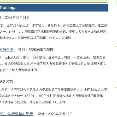
inings
：2026年08月21日
增长，全球员工队伍进一步年轻化，新形势下，如何重塑人才获取方式、建立灵
之一。此外，人力资源部门职能和架构正面临宠大变革，人力资本金融化已经
是对传统人力资源管理模式的颠覆。作为人力资源部......
术与科学
深圳：2026年08月22日
素养：无私天地宽；能力：识千里马，炼沙中金；思维：一览众山小。 培训对象
 人力资源经理后备人员 想全面了解人力资源管理各主要模块的人员 课程大纲 1.
* 了解人力资源管理的......
08月27日
、总监、主管等对公司总体人力资源政策产生重要影响的人士 课程收益: 人力资
成为战略业务伙伴（SBP）。HR三支柱正是落实战略人力资源管理的重要框
读懂自己的企业，建立自己企业的HR三支柱......
、腾讯，学管理核心思想
深圳：2026年09月12日