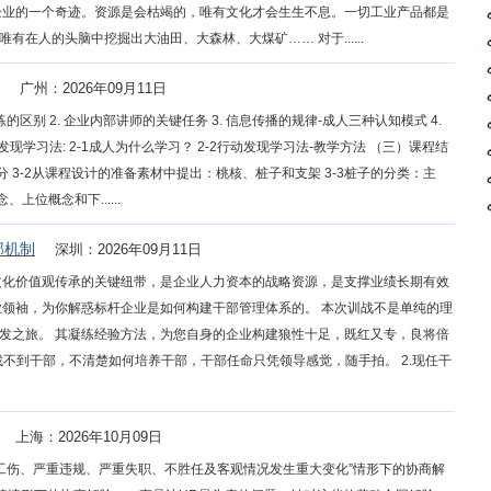
企业的一个奇迹。资源是会枯竭的，唯有文化才会生生不息。一切工业产品都是
在人的头脑中挖掘出大油田、大森林、大煤矿…… 对于......
广州：2026年09月11日
的区别 2. 企业内部讲师的关键任务 3. 信息传播的规律-成人三种认知模式 4.
动发现学习法: 2-1成人为什么学习？ 2-2行动发现学习法-教学方法 （三）课程结
分 3-2从课程设计的准备素材中提出：桃核、桩子和支架 3-3桩子的分类：主
上位概念和下......
部机制
深圳：2026年09月11日
文化价值观传承的关键纽带，是企业人力资本的战略资源，是支撑业绩长期有效
业领袖，为你解惑标杆企业是如何构建干部管理体系的。 本次训战不是单纯的理
发之旅。 其凝练经验方法，为您自身的企业构建狼性十足，既红又专，良将倍
.找不到干部，不清楚如何培养干部，干部任命只凭领导感觉，随手拍。 2.现任干
上海：2026年10月09日
、工伤、严重违规、严重失职、不胜任及客观情况发生重大变化”情形下的协商解