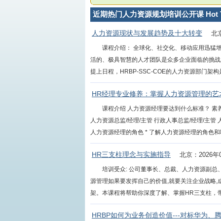
近期热门人力资源规划培训公开课 Hot Tra
人力资源现状与发展趋势及十大转变
北京
课程介绍： 全球化、社交化、移动应用迅猛
活的、极具智慧的人才团队是众多企业面临的挑战
提上日程，HRBP-SSC-COE的人力资源部门架构
HR经理专业修养：掌握人力资源管理的艺
课程介绍 人力资源经理要达到什么标准？ 
人力资源总监/经理/主管 行政人事总监/经理/主管
人力资源经理的角色 * 了解人力资源经理的角色和职责 
HR三支柱理念与实施指导
北京：2026年
培训受众: 公司董事长、总裁、人力资源副总
源管理如果要发挥自己的价值,就要关注企业战略,
架。本课程将帮助你深度了解、掌握HR三支柱，带你
HRBP如何为业务创造价值---对标华为