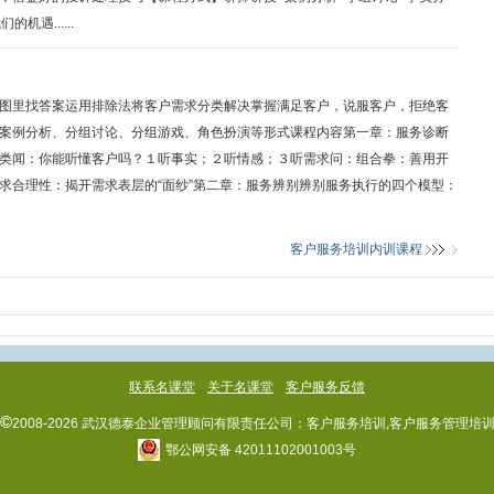
遇......
图里找答案运用排除法将客户需求分类解决掌握满足客户，说服客户，拒绝客
案例分析、分组讨论、分组游戏、角色扮演等形式课程内容第一章：服务诊断
类闻：你能听懂客户吗？１听事实；２听情感；３听需求问：组合拳：善用开
求合理性：揭开需求表层的“面纱”第二章：服务辨别辨别服务执行的四个模型：
客户服务培训内训课程
联系名课堂
关于名课堂
客户服务反馈
©
2008-2026 武汉德泰企业管理顾问有限责任公司：
客户服务培训,客户服务管理培
鄂公网安备 42011102001003号