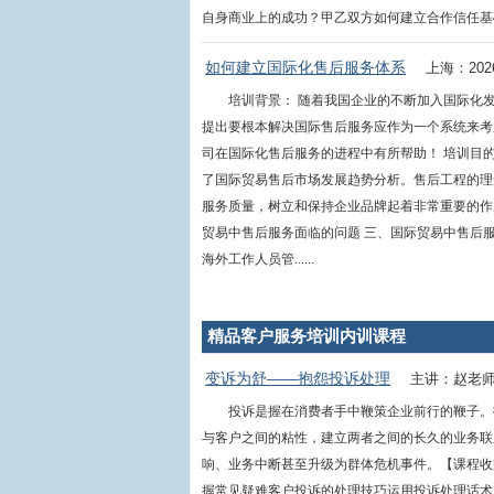
自身商业上的成功？甲乙双方如何建立合作信任基础，持
如何建立国际化售后服务体系
上海：202
培训背景： 随着我国企业的不断加入国际化
提出要根本解决国际售后服务应作为一个系统来考
司在国际化售后服务的进程中有所帮助！ 培训目
了国际贸易售后市场发展趋势分析。售后工程的理
服务质量，树立和保持企业品牌起着非常重要的作用
贸易中售后服务面临的问题 三、国际贸易中售后
海外工作人员管......
精品客户服务培训内训课程
变诉为舒——抱怨投诉处理
主讲：赵老
投诉是握在消费者手中鞭策企业前行的鞭子。
与客户之间的粘性，建立两者之间的长久的业务联
响、业务中断甚至升级为群体危机事件。【课程收
握常见疑难客户投诉的处理技巧运用投诉处理话术