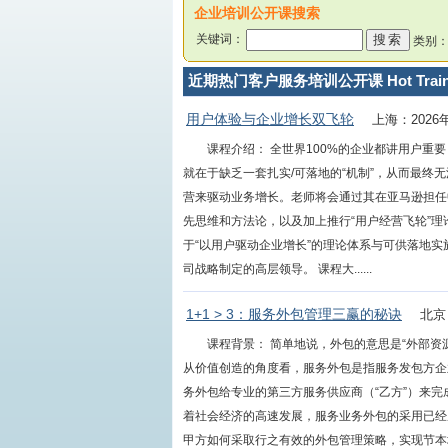
企业培训公开课搜索
关键词：
类别
近期热门客户服务培训公开课 Hot Train
用户体验与企业增长双飞轮
上海：2026
课程介绍： 全世界100%的企业都讲用户
就在于缺乏一套扎实/可落地的“机制”，从而最终
营来驱动业务增长。老师将会通过其在亚马逊担任
先思维和方法论，以及加上推行“用户经营飞轮”
于“以用户驱动企业增长”的理论体系与可供落地实
司战略制定的高层领导。 课程大......
1+1 > 3：服务外包管理三赢的秘诀
北京
课程背景： 简单地说，外包的意思是“外部
从价值创造的角度看，服务外包是指服务发包方企
务外包给专业的第三方服务供应商（“乙方”）来
着社会经济的高速发展，服务业务外包的采用已经
甲方如何采取行之有效的外包管理策略，实现节本