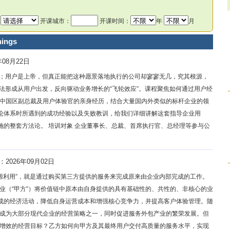
：
开课城市：
开课时间：
年
月
ings
年08月22日
重要；用户是上帝，但真正能把这种愿景落地执行的公司却寥寥无几，究其根源，
无法形成从用户出发，反向驱动业务增长的“飞轮效应”。课程聚焦如何通过用户经
中国区副总裁及用户体验官的亲身经历，结合大量国内外类似的标杆企业的领
理论体系时所遇到的成功经验以及失败教训，给我们详细讲解这套指导企业用
施的整套方法论。 培训对象 企业董事长、总裁、首席执行官、总经理等参与公
：2026年09月02日
资源利用”，就是通过购买第三方提供的服务来完成原来由企业内部完成的工作。
业（“甲方”）将价值链中原本由自身提供的具有基础性的、共性的、非核心的业
完成的经济活动，降低自身运营成本和增强核心竞争力，并提高客户体验管理。随
成为大部分现代企业的经营策略之一，同时促进服务外包产业的繁荣发展。但
增效的经营目标？乙方如何向甲方及其最终用户交付高质量的服务水平，实现