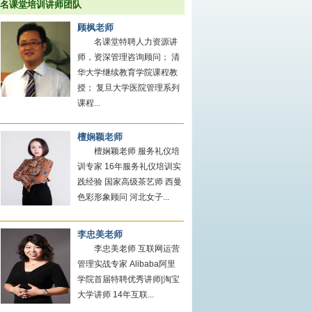
名课堂培训讲师团队
顾枫老师
名课堂特聘人力资源讲
师，资深管理咨询顾问； 清
华大学继续教育学院课程教
授； 复旦大学医院管理系列
课程...
檀娴颖老师
檀娴颖老师 服务礼仪培
训专家 16年服务礼仪培训实
践经验 国家高级茶艺师 西曼
色彩形象顾问 河北女子...
李忠美老师
李忠美老师 互联网运营
管理实战专家 Alibaba阿里
学院首届特聘优秀讲师|淘宝
大学讲师 14年互联...