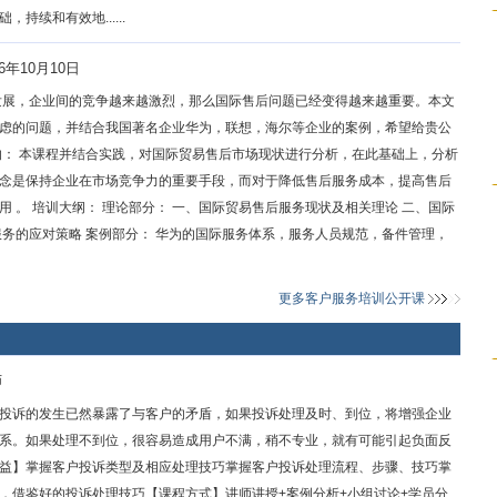
续和有效地......
6年10月10日
发展，企业间的竞争越来越激烈，那么国际售后问题已经变得越来越重要。本文
虑的问题，并结合我国著名企业华为，联想，海尔等企业的案例，希望给贵公
的： 本课程并结合实践，对国际贸易售后市场现状进行分析，在此基础上，分析
念是保持企业在市场竞争力的重要手段，而对于降低售后服务成本，提高售后
 。 培训大纲： 理论部分： 一、国际贸易售后服务现状及相关理论 二、国际
服务的应对策略 案例部分： 华为的国际服务体系，服务人员规范，备件管理，
更多客户服务培训公开课
师
投诉的发生已然暴露了与客户的矛盾，如果投诉处理及时、到位，将增强企业
系。如果处理不到位，很容易造成用户不满，稍不专业，就有可能引起负面反
益】掌握客户投诉类型及相应处理技巧掌握客户投诉处理流程、步骤、技巧掌
，借鉴好的投诉处理技巧【课程方式】讲师讲授+案例分析+小组讨论+学员分